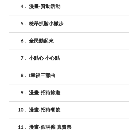
4
漫畫-贊助活動
5
檢舉抓賄小撇步
6
全民動起來
7
小點心 小心點
8
I幸福三部曲
9
漫畫-招待旅遊
10
漫畫-招待餐飲
11
漫畫-假聘僱 真賣票