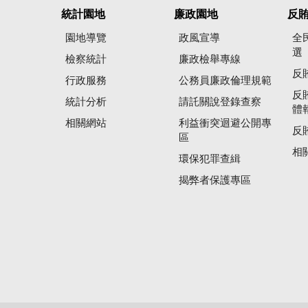
統計園地
廉政園地
反
園地導覽
政風宣導
全
選
檢察統計
廉政檢舉專線
反
行政服務
公務員廉政倫理規範
反
統計分析
請託關說登錄查察
體
相關網站
利益衝突迴避公開專
反
區
相
環保犯罪查緝
揭弊者保護專區