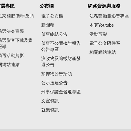
賄選專區
公布欄
網路資源與服務
民來相挺 聯手反賄
電子公布欄
法務部動畫影音專區
新聞稿
本署Youtube
賄選法令宣導
偵查終結公告
活動剪影
賄選影音下載及媒
偵查不公開檢討報告
電子公文附件區
報導
公告專區
相關網站連結
賄選活動剪影
沒收物及追徵財產發
關網站連結
還公告
扣押物公告招領
公示送達公告
刑事保證金發還專區
文宣資訊
就業資訊