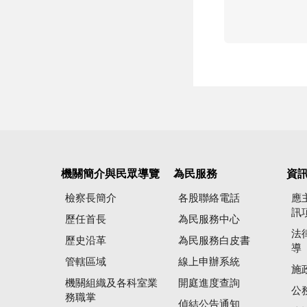
機關簡介與民眾導覽
為民服務
資
檢察長簡介
各股聯絡電話
應
訊
歷任首長
為民服務中心
法
歷史沿革
為民服務白皮書
導
管轄區域
線上申辦系統
施
機關組織及各科室業
開庭進度查詢
公
務職掌
偵結公告通知