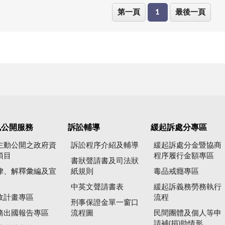
第一頁
1
最後一頁
訊公開服務
訴訟輔導
緩起訴處分專區
主動公開之政府資
訴訟程序介紹及輔導
緩起訴處分金暨協商
項目
程序履行金額專區
書狀聲請書及司法狀
律、解釋彙編及宣
紙規則
毒品戒癮專區
中英文聲請書表
緩起訴義務勞務執行
政計畫專區
流程
刑事保證金單一窗口
務出國報告專區
流程圖
民間團體及個人等申
請補(捐)助情形