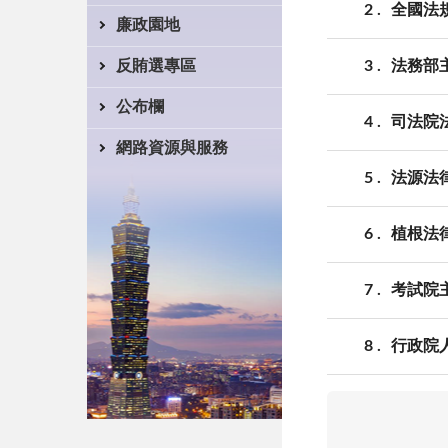
2
全國法
廉政園地
3
法務部
反賄選專區
公布欄
4
司法院
網路資源與服務
5
法源法
6
植根法
7
考試院
8
行政院