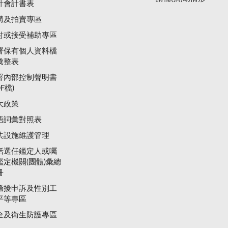
計會計書表
購及拍賣專區
付或接受補助專區
署保有個人資料檔
彙整表
署內部控制聲明書
DF檔)
大政策
語詞彙對照表
共設施維護管理
括選任鑑定人或囑
鑑定機關(團體)彙總
冊
騷擾申訴及性別工
平等專區
全及衛生防護專區