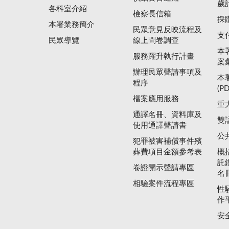
歲
各科室介紹
檢察長信箱
採
本署業務簡介
民眾意見反映流程及
支
民眾導覽
線上問卷調查
本
服務躍升執行計畫
案
辦理民眾聲請事項及
本
程序
(P
檔案應用服務
重
通譯名冊、資料庫及
雙
使用通譯聲請書
公
犯罪被害補償事件殯
葬費項目金額參考表
概
託
卷證開示聲請專區
名
相驗案件流程專區
性
作
安