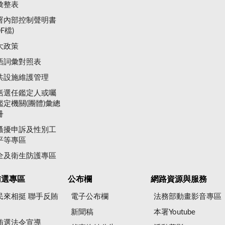
彙整表
署內部控制聲明書
DF檔)
大政策
語詞彙對照表
共設施維護管理
括選任鑑定人或囑
鑑定機關(團體)彙總
冊
騷擾申訴及性別工
平等專區
全及衛生防護專區
賄選專區
公布欄
網路資源與服務
民來相挺 聯手反賄
電子公布欄
法務部動畫影音專區
新聞稿
本署Youtube
賄選法令宣導