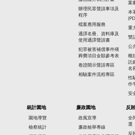
案
辦理民眾聲請事項及
本
程序
(P
檔案應用服務
重
通譯名冊、資料庫及
雙
使用通譯聲請書
公
犯罪被害補償事件殯
葬費項目金額參考表
概
託
卷證開示聲請專區
名
相驗案件流程專區
性
作
安
統計園地
廉政園地
反
園地導覽
政風宣導
全
選
檢察統計
廉政檢舉專線
反