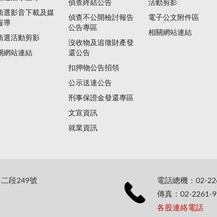
偵查終結公告
活動剪影
賄選影音下載及媒
偵查不公開檢討報告
電子公文附件區
報導
公告專區
相關網站連結
賄選活動剪影
沒收物及追徵財產發
關網站連結
還公告
扣押物公告招領
公示送達公告
刑事保證金發還專區
文宣資訊
就業資訊
二段249號
電話總機：02-226
傳真：02-2261-9
各股連絡電話