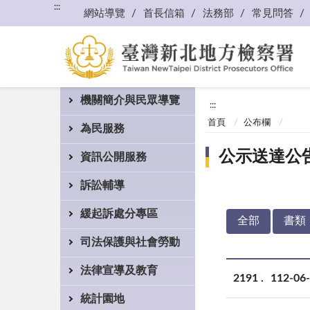
:::
網站導覽
首長信箱
法務部
常見問答
機關簡介與民眾導覽
:::
首頁
公布欄
為民服務
公示送達公
資訊公開服務
訴訟輔導
緩起訴處分專區
全部
書類
司法保護與社會勞動
法律宣導及教育
2191
112-
統計園地