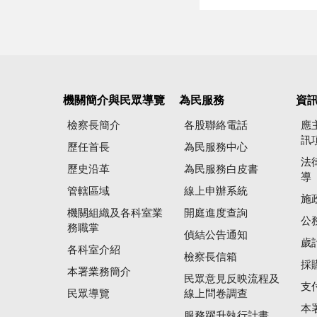
機關簡介與民眾導覽
為民服務
資
檢察長簡介
各股聯絡電話
應
訊
歷任首長
為民服務中心
法
歷史沿革
為民服務白皮書
導
管轄區域
線上申辦系統
施
機關組織及各科室業
開庭進度查詢
公
務職掌
偵結公告通知
歲
各科室介紹
檢察長信箱
採
本署業務簡介
民眾意見反映流程及
支
民眾導覽
線上問卷調查
本
服務躍升執行計畫