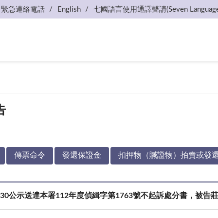
緊急連絡電話
English
七國語言使用通譯聲請(Seven Language
告
傳票命令
發還保證金
扣押物（贓證物）拍賣或發
06-30公示送達本署112年度偵緝字第1763號不起訴處分書，被