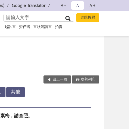
s)
Google Translator
Ａ-
Ａ
Ａ+
起訴書
委任書
書狀聲請書
拍賣
回上一頁
友善列印
還
其他
告莊素梅，請查照。