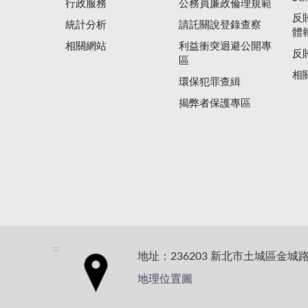
行政服務
公務員廉政倫理規範
反
統計分析
請託關說登錄查察
體
相關網站
利益衝突迴避公開專
反
區
相
環保犯罪查緝
揭弊者保護專區
:::
地址：236203 新北市土城區金城路
地理位置圖