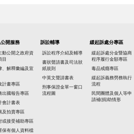
訊公開服務
訴訟輔導
緩起訴處分專區
主動公開之政府資
訴訟程序介紹及輔導
緩起訴處分金暨協商
項目
程序履行金額專區
書狀聲請書及司法狀
律、解釋彙編及宣
紙規則
毒品戒癮專區
中英文聲請書表
緩起訴義務勞務執行
政計畫專區
流程
刑事保證金單一窗口
務出國報告專區
流程圖
民間團體及個人等申
請補(捐)助情形
計會計書表
購及拍賣專區
付或接受補助專區
署保有個人資料檔