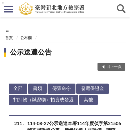
:::
:::
首頁
公布欄
公示送達公告
回上一頁
全部
書類
傳票命令
發還保證金
扣押物（贓證物）拍賣或發還
其他
211
114-08-27公示送達本署114年度偵字第21506