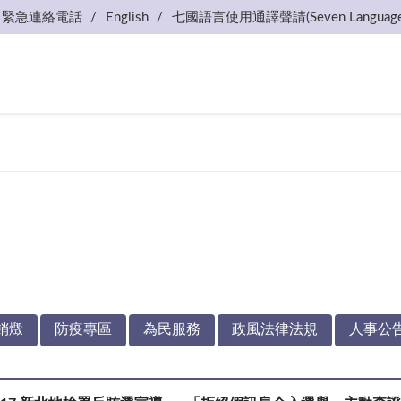
緊急連絡電話
English
七國語言使用通譯聲請(Seven Language
銷燬
防疫專區
為民服務
政風法律法規
人事公