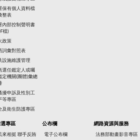
署保有個人資料檔
彙整表
署內部控制聲明書
DF檔)
大政策
語詞彙對照表
共設施維護管理
括選任鑑定人或囑
鑑定機關(團體)彙總
冊
騷擾申訴及性別工
平等專區
全及衛生防護專區
賄選專區
公布欄
網路資源與服務
民來相挺 聯手反賄
電子公布欄
法務部動畫影音專區