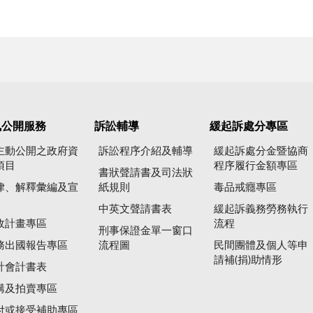
訊公開服務
訴訟輔導
緩起訴處分專區
主動公開之政府資
訴訟程序介紹及輔導
緩起訴處分金暨協商
項目
程序履行金額專區
書狀聲請書及司法狀
律、解釋彙編及宣
紙規則
毒品戒癮專區
中英文聲請書表
緩起訴義務勞務執行
政計畫專區
流程
刑事保證金單一窗口
務出國報告專區
流程圖
民間團體及個人等申
請補(捐)助情形
計會計書表
購及拍賣專區
付或接受補助專區