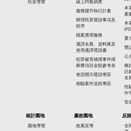
民眾導覽
線上問卷調查
本
服務躍升執行計畫
案
辦理民眾聲請事項及
本
程序
(P
檔案應用服務
重
通譯名冊、資料庫及
雙
使用通譯聲請書
公
犯罪被害補償事件殯
葬費項目金額參考表
概
託
卷證開示聲請專區
名
相驗案件流程專區
性
作
安
統計園地
廉政園地
反
園地導覽
政風宣導
全