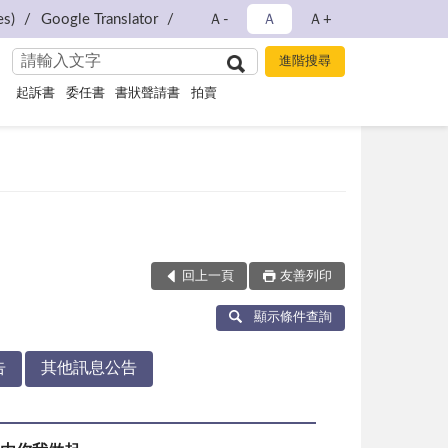
s)
Google Translator
Ａ-
Ａ
Ａ+
起訴書
委任書
書狀聲請書
拍賣
回上一頁
友善列印
顯示條件查詢
告
其他訊息公告