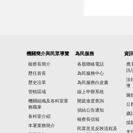
機關簡介與民眾導覽
為民服務
資
檢察長簡介
各股聯絡電話
應
訊
歷任首長
為民服務中心
法
歷史沿革
為民服務白皮書
導
管轄區域
線上申辦系統
施
機關組織及各科室業
開庭進度查詢
公
務職掌
偵結公告通知
歲
各科室介紹
檢察長信箱
採
本署業務簡介
民眾意見反映流程及
支