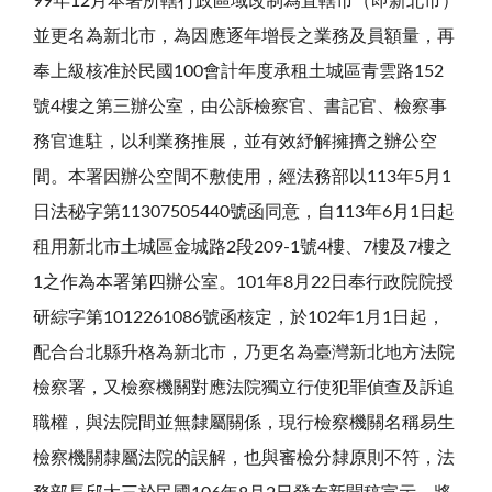
99年12月本署所轄行政區域改制為直轄市（即新北市）
並更名為新北市，為因應逐年增長之業務及員額量，再
奉上級核准於民國100會計年度承租土城區青雲路152
號4樓之第三辦公室，由公訴檢察官、書記官、檢察事
務官進駐，以利業務推展，並有效紓解擁擠之辦公空
間。本署因辦公空間不敷使用，經法務部以113年5月1
日法秘字第11307505440號函同意，自113年6月1日起
租用新北市土城區金城路2段209-1號4樓、7樓及7樓之
1之作為本署第四辦公室。101年8月22日奉行政院院授
研綜字第1012261086號函核定，於102年1月1日起，
配合台北縣升格為新北市，乃更名為臺灣新北地方法院
檢察署，又檢察機關對應法院獨立行使犯罪偵查及訴追
職權，與法院間並無隸屬關係，現行檢察機關名稱易生
檢察機關隸屬法院的誤解，也與審檢分隸原則不符，法