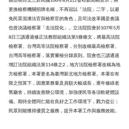
務部長邱太三於民國106年8月2日發布新聞稿宣示，將
更換檢察機關招牌名稱，不再冠以「法院」二字，以避
免民眾混淆法官與檢察官的角色，且司法改革國是會議
也曾決議檢察署「去法院化」。立法院院會於107年5月
8日三讀通過修正法務部組織法第5條條文，將最高法院
檢察署、台灣高等法院檢察署，分別改稱最高檢察署、
台灣高等檢察署，落實審檢分隸原則。院會也三讀通過
增訂法院組織法第114條之2，地方法院檢察署改稱為地
方檢察署，本署更名為臺灣新北地方檢察署。本署在有
限之預算下，因應業務量及員額大幅成長，逐年修繕老
舊廳舍，持續改善辦公環境，加強便民等各項軟硬體設
備。期待全體同仁能在良好之工作環境下，戮力從公；
民眾則能獲得優質之服務，提升本署工作與服務效能。