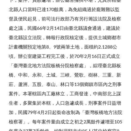
下，案件、員額遽增，辦公廳舍擁擠不堪，尤其所轄臺
北縣人口當時已達170餘萬，為免組織過於龐雜難以監
督及便民起見，前司法行政部乃有另行籌設法院及檢察
處之議，民國66年2月14日由臺北縣議會通過，建議於
臺北縣設立法院，轉報行政院核定後，提供土城鄉都市
計畫機關預定地第8、9號兩筆土地，面積約2.1288公
頃。辦公室建築工程完工後，於70年2月16日正式成立
「臺灣臺北地方法院板橋分院檢察處」，綜理臺北縣板
橋、中和、永和、土城、三峽、鶯歌、樹林、三重、新
莊、蘆洲、五股、泰山、林口等13個鄉鎮市區內之刑事
案件。本署轄區內工廠林立，工商發達，中南部北上謀
生者，多聚集於本轄，人口急遽成長，刑事案件日益增
加，民國79年4月2日起銜命改制為「臺灣板橋地方法院
檢察署」。每年案件量由成立之初之2萬餘件遽增至105