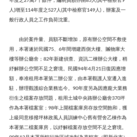
年度之27萬7千餘件，編制員額亦由85人(其中檢察官9
人)增至114年度之527人(其中檢察官149人)，辦案及一
般行政人員之工作負荷沈重。
由於案件量、員額不斷增加，原有辦公空間不敷使
用，本署遂於民國75、6年間增建西側大樓、贓物庫大
樓等辦公廳舍；82年新建偵查、資訊二棟辦公大樓，稍
紓解辦公空間不足之窘境。民國94年4月21日復因應增
額，奉准租用本署第二辦公室，由本署觀護人室遷入進
駐，辦理觀護綜合業務迄今。90年度另為因應龐大業務
衍生之檔案存放問題，租用土城中央路辦公廳舍370坪
作為本署檔案室；98年上開檔案庫房存放空間飽和，獲
上級同意移撥坪林政風人員訓練中心舊有營舍乙棟作為
本署第二檔案庫房，以紓解檔案存放空間不足之窘境。