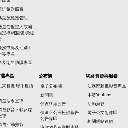
大政策
語詞彙對照表
共設施維護管理
括選任鑑定人或囑
鑑定機關(團體)彙總
冊
騷擾申訴及性別工
平等專區
全及衛生防護專區
賄選專區
公布欄
網路資源與服務
民來相挺 聯手反賄
電子公布欄
法務部動畫影音專區
新聞稿
本署Youtube
賄選法令宣導
偵查終結公告
活動剪影
賄選影音下載及媒
偵查不公開檢討報告
電子公文附件區
報導
公告專區
相關網站連結
賄選活動剪影
沒收物及追徵財產發