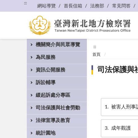
:::
網站導覽
首長信箱
法務部
常見問答
機關簡介與民眾導覽
:::
首頁
為民服務
司法保護與
資訊公開服務
訴訟輔導
緩起訴處分專區
1
被害人刑事
司法保護與社會勞動
法律宣導及教育
3
成年觀護
統計園地