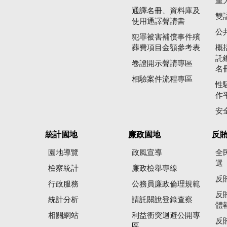
重
通譯名冊、資料庫及
雙
使用通譯聲請書
公
犯罪被害補償事件殯
葬費項目金額參考表
概
託
卷證開示聲請專區
名
相驗案件流程專區
性
作
安
統計園地
廉政園地
反
園地導覽
政風宣導
全
選
檢察統計
廉政檢舉專線
反
行政服務
公務員廉政倫理規範
反
統計分析
請託關說登錄查察
體
相關網站
利益衝突迴避公開專
反
區