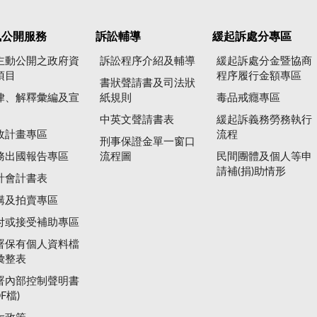
訊公開服務
訴訟輔導
緩起訴處分專區
主動公開之政府資
訴訟程序介紹及輔導
緩起訴處分金暨協商
項目
程序履行金額專區
書狀聲請書及司法狀
律、解釋彙編及宣
紙規則
毒品戒癮專區
中英文聲請書表
緩起訴義務勞務執行
政計畫專區
流程
刑事保證金單一窗口
務出國報告專區
流程圖
民間團體及個人等申
請補(捐)助情形
計會計書表
購及拍賣專區
付或接受補助專區
署保有個人資料檔
彙整表
署內部控制聲明書
DF檔)