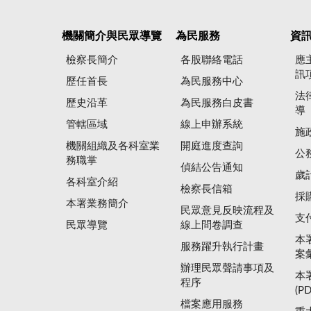
機關簡介與民眾導覽
為民服務
資
檢察長簡介
各股聯絡電話
應
訊
歷任首長
為民服務中心
法
歷史沿革
為民服務白皮書
導
管轄區域
線上申辦系統
施
機關組織及各科室業
開庭進度查詢
公
務職掌
偵結公告通知
歲
各科室介紹
檢察長信箱
採
本署業務簡介
民眾意見反映流程及
支
民眾導覽
線上問卷調查
本
服務躍升執行計畫
案
辦理民眾聲請事項及
本
程序
(P
檔案應用服務