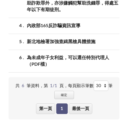
助詐欺罪外，亦涉嫌觸犯幫助洗錢罪，得處五
年以下有期徒刑。
4
內政部165反詐騙資訊宣導
5
新北地檢署加強查緝黑槍具體措施
6
為未成年子女利益，可以選任特別代理人
（PDF檔）
共
6
筆資料，第
1/1
頁，
每頁顯示筆數
筆
確定
第一頁
1
最後一頁