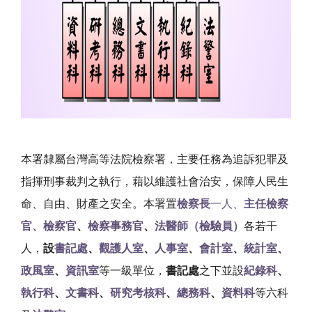
本署隸屬台灣高等法院檢察署，主要任務為追訴犯罪及
指揮刑事裁判之執行，藉以維護社會治安，保障人民生
命、自由、財產之安全。本署置
檢察長
一人、
主任檢察
官、檢察官
、
檢察事務官
、
法醫師（檢驗員）
各若干
人，
設
書記處
、
觀護人室
、
人事室
、
會計室
、
統計室
、
政風室
、
資訊室
等一級單位，
書記處
之下並設
紀錄科
、
執行科
、
文書科
、
研究考核科
、
總務科
、
資料科
等六科