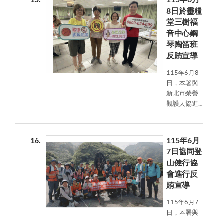
15
115年6月
山巖廟前辦
8日於靈糧
理反賄選宣
堂三樹福
導，藉由廟
音中心鋼
宇人潮聚集
琴陶笛班
之契機，向
往來民眾宣
反賄宣導
導反賄選理
115年6月8
念，強化法
日，本署與
治觀念，共
新北市榮譽
同守護乾淨
觀護人協進
選風。
會於靈糧堂
三樹福音中
心鋼琴陶笛
16
115年6月
班結合課程
7日協同登
辦理反賄選
山健行協
及反詐騙宣
會進行反
導，透過藝
賄宣導
文學習與法
治教育相互
115年6月7
結合，使學
日，本署與
員在陶冶身