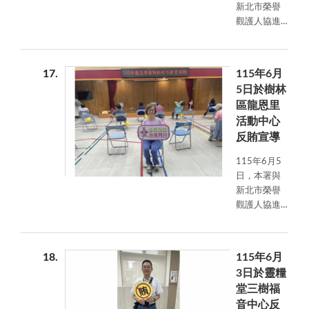
新北市榮譽
心之餘，亦
觀護人協進
能建立反賄
會於新北市
選及防詐騙
泰山登山健
觀念，共同
行協會登山
守護乾淨選
17
115年6月
健行活動期
風與財產安
5日於樹林
間辦理反賄
全。
區龍恩里
選宣導，藉
活動中心
由戶外健行
反賄宣導
活動與民眾
近距離互
115年6月5
動，強化民
日，本署與
眾反賄選意
新北市榮譽
識，凝聚全
觀護人協進
民共同守護
會於樹林區
乾淨選風之
龍恩里活動
共識。
中心辦理肌
18
115年6月
力訓練課程
3日於靈糧
時結合反賄
堂三樹福
選及反詐騙
音中心反
宣導，讓民