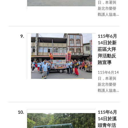
日，本署與
導反賄選理
新北市榮譽
念，提升法
觀護人協進
治意識，共
會結合新莊
同維護公
社區大學健
平、公正的
行班，於新
選舉環境。
9
115年6月
埔三聖宮辦
14日於新
理反賄選及
莊區大拜
反詐騙宣
拜活動反
導，藉由健
賄宣導
行民眾於廟
宇休憩及參
115年6月14
訪之際，向
日，本署與
參與民眾宣
新北市榮譽
導反賄選及
觀護人協進
防詐騙理
會結合新莊
念，深化拒
地藏庵「新
絕賄選、識
莊大拜拜」
詐防詐觀
10
115年6月
活動辦理反
念，共同營
14日於溪
賄選宣導，
造廉潔選風
頭青年活
透過地方傳