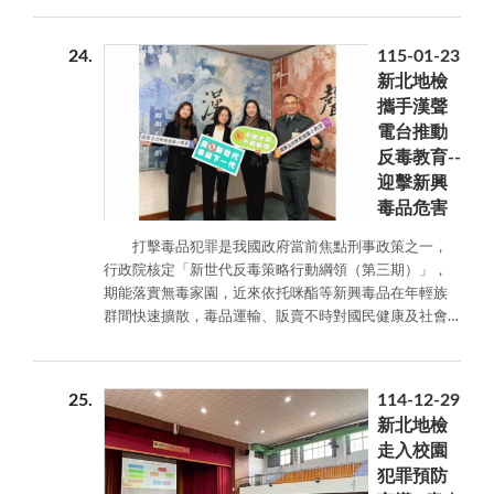
怡婷律師針對促進者的實務分享，就修復協議的專業擬
現場搭配 King Cake 爵士樂團悠揚的樂聲，讓原本嚴肅的
定給予具體回饋；廖淑月心理師則由心理專業切入，分
教化活動轉化為溫馨的家庭聚會。造舟藝術家大沐老師
24
115-01-23
析修復過程中的心理層次與轉折，引導與會者回溯當事
的生命故事分享，以「自力造舟」隱喻人生方向的掌
新北地檢
人過往的相處面相，促使促進者與當事人在修復程序中
握，並帶領受保護管束人及家屬共同DIY模型獨木舟。更
攜手漢聲
產生更深層的反思。現場與會的促進者也紛紛就各自專
生之路雖如海上航行，波濤洶湧，容易迷失航向，但只
電台推動
業背景與實務經驗，提出寶貴的交流意見。 廖怡婷督導
要有家人的支持與堅定的意志，就能划向正向的未來。
反毒教育--
於會議中強調，修復協議的擬定雖不具強制執行力，但
本次活動向受保護管束人傳遞正向的信念以帶動善的循
在協議過程中，實質為雙方當事人提供了「不同相處方
迎擊新興
環，引導大家重視家庭、學習付出愛與關懷，找回人生
式的選擇」。廖淑月督導進一步指出，家事案件往往長
毒品危害
的方向。
期處於權力不對等的狀態，突破僵局的關鍵之一在於
打擊毒品犯罪是我國政府當前焦點刑事政策之一，
「女性主體意識的啟發」——協助女性當事人從傳統家務
行政院核定「新世代反毒策略行動綱領（第三期）」，
角色或受害者框架中覺醒，重新審視自我需求。同時，
期能落實無毒家園，近來依托咪酯等新興毒品在年輕族
透過覺察心理防衛機制中的「羞恥感」，能幫助當事人
群間快速擴散，毒品運輸、販賣不時對國民健康及社會
看見掩蓋在衝突下的真實自我，進而轉化為雙方對話的
治安造成威脅，都是至關重要的問題，除了積極緝毒，
契機。 聽取案件報告後，黃惠欣主任檢察官深感觸動，
本署亦持續運用多元管道推動反毒宣導，加強全民認識
並高度認同促進者所述：修復式司法是給予人們「開啟
毒品危害。 本署主任檢察官賴建如受國防部法律事
對話的契機」。如同一道溫煦的光芒，讓雙方當事人在
25
114-12-29
務司邀請，前往漢聲電台錄製「國防戰力強」節目進行
法律之外，擁有互動與化解衝突的可能。 正義不只有懲
新北地檢
反毒教育宣講，藉此向國軍弟兄及社會大眾宣導各種毒
罰一種面貌。「修復式司法」選擇走入內心，讓雙方在
走入校園
品的樣態、危害及政府最新查緝作為。賴建如主任檢察
對話中尋找真相與原諒，修補因犯罪而破碎的關係。為
犯罪預防
官並以其豐富的辦案經驗及近期引發社會關注之案件作
了導引這場柔性革命，本署集結法律、心理與社會工作