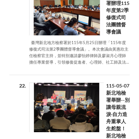
署辦理115
署一直以 來與榮譽觀護人密切合作，透過各地區榮譽觀
年度第2季
護人之地緣關係，幫助本署拓展各種與社區民眾面對面
修復式司
的法治宣導活動，詐騙犯罪手法日益多元，詐騙集團利
用科技、數位及 AI 的新發展而設計多變的詐騙陷阱，不
法團體督
可不防；新興毒品戕害青少年的問題日益嚴重，亟需以
導會議
宣導方式使青少年瞭解毒品帶來的危害，防止毒品進入
臺灣新北地方檢察署於115年5月25日辦理「115年度
校園；選舉公平、公正與否對國家的未來影響重大，亦
修復式司法第2季團體督導會議」。本次會議由黃惠欣主
需加強宣導，建立民眾反賄選及公平選舉的觀念。本署
任檢察官主持，並特別邀請廖怡婷律師及廖淑月心理師
將持續攜手新北榮譽觀護人，不遺餘力向社會大眾傳達
擔任專業督導，引領修復促進者、心理師、社工師及法
正確之法治觀念，共同維護社會安全與安定，留給下一
律專業人員展開深度案件討論，期盼在冰冷的法律訴訟
代幸福美好的家園。
之外，為陷入衝突的家庭尋求和解與修復的可能。 本次
受督導之案件特別聚焦於「家事暴力案件」，包含手
22
115-05-07
足、親密伴侶及父女、父子等多元家庭關係。實務上常
新北地檢
見子女長期缺乏家庭照護，父親雖心中關切其就學及交
署舉辦--別
友狀況，卻往往習慣以權威方式進行對話；亦有手足間
讓母親流
因生活習慣長年爭執，或伴侶間因子女照護問題產生激
淚‧自力造
烈衝突。更有許多個案如父子之間，彼此內心渴望相互
理解，卻始終無法跨越面對面溝通的鴻溝。這些狀況在
舟重掌人
家庭中難免產生爭執，但當事人往往不知道如何和好，
生舵盤！
習慣性地採取反擊方式對話，這也是家事案件中常陷入
新北地檢