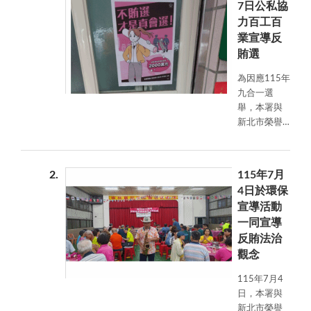
7日公私協
力百工百
業宣導反
賄選
為因應115年
九合一選
舉，本署與
新北市榮譽
觀護人協進
會結合民間
企業力量，
2
115年7月
推動「百工
4日於環保
百業齊反
宣導活動
賄」宣導行
一同宣導
動，號召各
反賄法治
行各業共同
響應反賄選
觀念
理念，攜手
115年7月4
建立全民反
日，本署與
賄共識，營
新北市榮譽