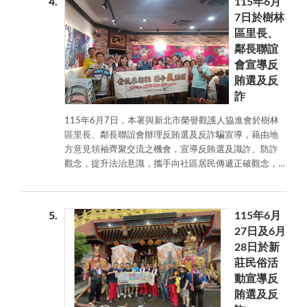
4
115年6月
7日於樹林
區里長、
鄰長聯誼
會宣導反
賄選及反
詐
115年6月7日，本署與新北市榮譽觀護人協進會於樹林
區里長、鄰長聯誼會辦理反賄選及反詐騙宣導，藉由地
方意見領袖齊聚交流之機會，宣導反賄選及識詐、防詐
觀念，提升法治意識，攜手向社區居民傳遞正確觀念，
共同維護公平選舉及守護民眾財產安全。
5
115年6月
27日及6月
28日於新
莊民俗活
動宣導反
賄選及反