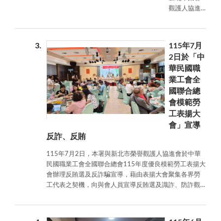
造公平、公
觀護人協進
正、乾淨的
會於新北市
選舉環境。
樹林區圳民
里環保宣導
3
115年7月
活動辦理反
2日於「中
賄選及反詐
華民國職
騙宣導，藉
業工會全
由社區環保
國聯合總
活動吸引民
眾參與之契
會模範勞
機，向里民
工表揚大
宣導反賄選
會」宣導
及識詐、防
反詐、反賄
詐觀念，提
升法治意
115年7月2日，本署與新北市榮譽觀護人協進會於中華
識，共同維
民國職業工會全國聯合總會115年度優良模範勞工表揚大
護公平選舉
會辦理反賄選及反詐騙宣導，藉由表揚大會聚集各界勞
及守護財產
工代表之契機，向與會人員宣導反賄選及識詐、防詐觀
安全。
念，提升法治意識，共同維護公平選舉及守護財產安
全。