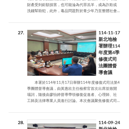
會結合警
財產受到鉅額損害，也可能淪為代罪羔羊，成為詐欺或
政、教育及
洗錢幫助犯，此外，毒品問題對於青少年乃至整體社會
社區力量所
的危害不亞於詐騙犯罪，因此本署除了不遺餘力打擊、
推動之「反
偵辦詐騙和毒品犯罪，亦致力於推動多方位的反毒及反
毒、反詐
詐法治宣導，不只針對一般大眾宣傳防詐、拒絕毒品觀
27
114-11-17
騙、反飆
念，也對於更生人、受刑人等曾經觸犯法律者，加強教
新北地檢
車、反霸
育反毒及反詐騙，以降低被害且預防再犯。 為此，
署辦理114
凌、反性騷
本署特與法務部矯正署臺北看守所合作，結合其所內立
年度第4季
擾」校園公
德電台的廣播節目，於114年12月每周末的節目開播
修復式司
益宣導活
前，播放本署郭永發檢察長及鄭淑壬主任檢察官親自錄
動，期能深
製之反詐和反毒宣導錄音，作為節目片頭，以簡明易懂
法團體督
化青少年法
方式提醒破解詐騙的方法，亦勉勵所內收容人日後遠離
導會議
治觀念，提
毒品，期能為收容人建立正確的法律觀念，讓守法意識
本署於114年11月17日舉辦114年度修復式司法第4
升學生們自
深入收容人的日常。 法治教育是預防犯罪的第一哩
季團體督導會議，由黃惠欣主任檢察官首次出席並致開
我保護與犯
路，受刑人重返社會，需要有健全的辨識能力，避免再
場詞，隨後由廖怡婷督導帶領修復促進者、心理師、社
罪風險辨識
度遭詐騙集團利用而成為犯罪幫兇，本署郭永發檢察長
工師及法律專業人員進行討論。本次會議聚焦修復式司
能力，進而
及鄭淑壬主任檢察官懇切地叮嚀，希望臺北看守所之收
法的核心價值與目的，廖督導強調，修復式司法旨在透
成為保衛家
容人對可疑來電、不明訊息應小心查證、謹慎看待，求
過對話理解衝突，協助當事人重新連結。衝突是對話的
人與朋友的
職、打工、借貸、投資等時不隨意交付個人金融帳號給
開端，只要透過「聚焦對話」看見事件背後的需求，便
預防犯罪種
他人使用，並且應堅定意志拒絕毒品，期盼本署與立德
28
114-09-24
能為關係修復開啟可能性。 廖督導指出，行為責任
子。 活
電台這份蘊含專業與關懷的叮囑，使收容人在人生重新