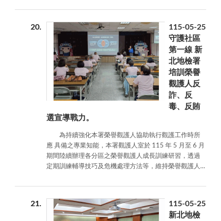
凝聚共識：拒絕賄選、暴力 ❌ 打擊賭盤、假訊息 ❌ 嚴防
境外勢力 給各位候選人的小提醒： 請用正當方式競爭！
切勿利用節日送禮、辦旅遊或請餐會，這些「疑似賄
20
115-05-25
選」的行為都會被我們盯上喔 🧐 大家如果看到任何妨害
守護社區
選舉的小動作，別猶豫： ☎️ 撥打 0800-024-099 再按 4
第一線 新
身分保密，還有檢舉獎金！ 11 月 28 日，讓我們乾乾淨
北地檢署
淨地投下那一票 🗳️
培訓榮譽
觀護人反
詐、反
毒、反賄
選宣導戰力。
為持續強化本署榮譽觀護人協助執行觀護工作時所
應 具備之專業知能，本署觀護人室於 115 年 5 月至 6 月
期間陸續辦理各分區之榮譽觀護人成長訓練研習，透過
定期訓練輔導技巧及危機處理方法等，維持榮譽觀護人
推展觀護業務的服務品質，同時促進經驗交流與團隊合
作，最重要的是提升榮譽觀護人舉辦或支援反詐騙、反
毒、反賄選等犯罪預防宣導活動的能力與技巧，以因應
21
115-05-25
今年度的九合一選舉及變化快速的詐騙及毒品犯罪問
新北地檢
題。 榮譽觀護人乃地檢署在社區中重要的資源，本