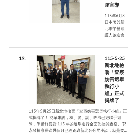
賄宣導
眾在培養規
律運動、維
115年6月3
持身體健康
日本署與新
的同時，也
北市榮譽觀
能提升反賄
護人協進會
選及防詐騙
於靈糧堂三
意識，建立
樹福音中心
「健康生
宣導「全民
活、守法反
19
115-5-25
來相挺，聯
賄、防詐有
新北地檢
手反賄
方」的正確
署「查察
選」。
觀念。
妨害選舉
執行小
組」正式
揭牌了
115年5月25日新北地檢署「查察妨害選舉執行小組」正
式揭牌了！ 簡單來說，檢、警、調、政風已經聯手組
隊，準備好要對 115 年的選舉進行全面監控與查察。 郭
永發檢察長這幾個月已經跑遍新北各分局座談，就是要