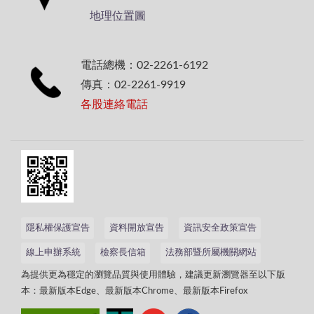
動，引導青
地理位置圖
少年建立正
向價值觀，
遠離危害，
電話總機：02-2261-6192
期盼藉此守
住莘莘學子
傳真：02-2261-9919
們青春的方
各股連絡電話
向，懂得互
相尊重與自
我保護，並
穩健成長。
隱私權保護宣告
資料開放宣告
資訊安全政策宣告
線上申辦系統
檢察長信箱
法務部暨所屬機關網站
為提供更為穩定的瀏覽品質與使用體驗，建議更新瀏覽器至以下版
本：最新版本Edge、最新版本Chrome、最新版本Firefox