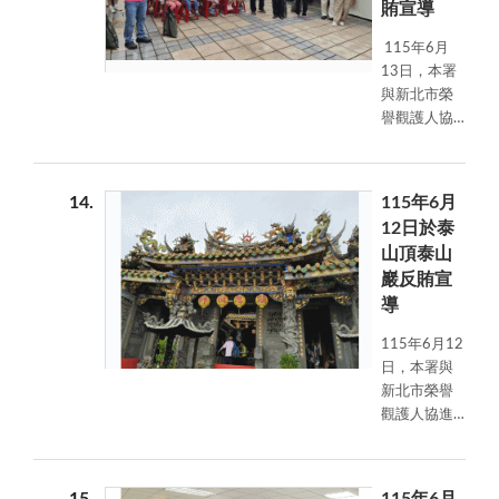
賄宣導
與之際，向
里民宣導反
115年6月
賄選理念，
13日，本署
提升民眾法
與新北市榮
治意識，共
譽觀護人協
同守護公
進會結合新
平、公正的
北客家園區
選舉環境。
市集活動，
14
115年6月
辦理反賄選
12日於泰
及反詐騙宣
山頂泰山
導，透過與
巖反賄宣
民眾面對面
導
互動交流，
傳遞反賄選
115年6月12
及防詐騙觀
日，本署與
念，深化全
新北市榮譽
民守法意
觀護人協進
識，攜手打
會結合社區
造乾淨選風
大學課程，
與安全生活
於泰山頂泰
環境。