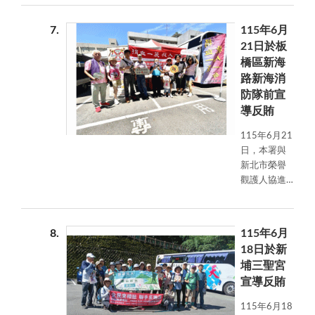
7
115年6月
21日於板
橋區新海
路新海消
防隊前宣
導反賄
115年6月21
日，本署與
新北市榮譽
觀護人協進
會結合長海
同濟會於板
橋區新海路
8
115年6月
新海消防隊
18日於新
前舉辦之捐
埔三聖宮
血活動，辦
宣導反賄
理反賄選宣
導，向愛心
115年6月18
捐血民眾宣