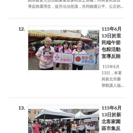
由宗親會大型活動聚集眾多民眾之契機，向與會民眾宣
造廉潔選風
導反賄選理念，提升法治意識，共同維護公平、公正的
與安全生活
選舉環境。
環境。
12
115年6月
13日於里
民端午節
包粽活動
宣導反賄
115年6月
13日，本署
與新北市榮
譽觀護人協
進會結合里
民端午節包
粽活動辦理
13
115年6月
反賄選宣
13日於新
導，藉由社
北客家園
區節慶活動
區市集反
吸引民眾參