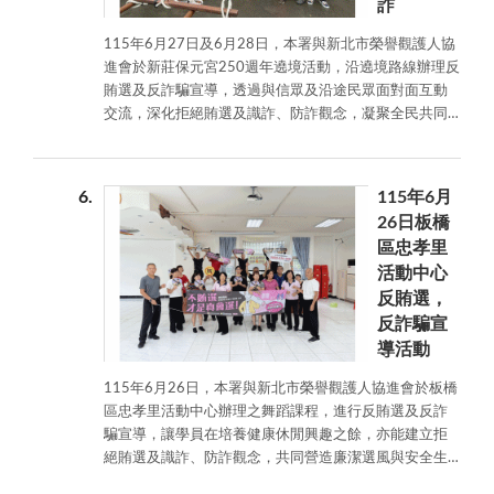
詐
115年6月27日及6月28日，本署與新北市榮譽觀護人協
進會於新莊保元宮250週年遶境活動，沿遶境路線辦理反
賄選及反詐騙宣導，透過與信眾及沿途民眾面對面互動
交流，深化拒絕賄選及識詐、防詐觀念，凝聚全民共同
守護乾淨選風與安全生活環境之共識。
6
115年6月
26日板橋
區忠孝里
活動中心
反賄選，
反詐騙宣
導活動
115年6月26日，本署與新北市榮譽觀護人協進會於板橋
區忠孝里活動中心辦理之舞蹈課程，進行反賄選及反詐
騙宣導，讓學員在培養健康休閒興趣之餘，亦能建立拒
絕賄選及識詐、防詐觀念，共同營造廉潔選風與安全生
活環境。