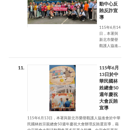
與安全生活
動中心反
統宗教盛事
環境。
賄反詐宣
與民眾面對
面交流，深
導
化反賄選觀
115年6月14
念，凝聚全
日，本署與
民拒絕賄
新北市榮譽
選、共同守
觀護人協進
護乾淨選風
會於溪頭青
之共識。
年活動中心
辦理反賄選
11
115年6月
及反詐騙宣
13日於中
導，結合戶
華民國林
外活動向參
姓總會50
與民眾宣導
週年慶祝
反賄選及防
詐騙理念，
大會反賄
強化民眾拒
宣導
絕賄選及識
115年6月13日，本署與新北市榮譽觀護人協進會於中華
詐、防詐意
民國林姓宗親總會50週年慶祝大會辦理反賄選宣導，藉
識，共同營