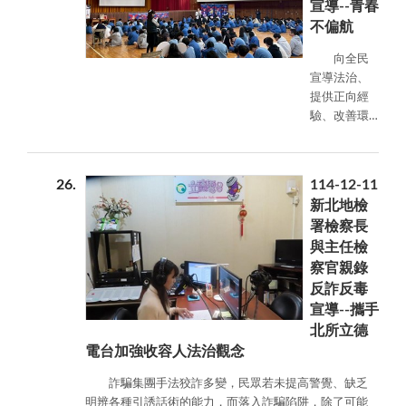
宣導--青春
為切入，深入剖析毒品的危害。節目中先後以土城分局
等各界菁英擔任「促進者」，透過專業培訓與本署的全
派出所所長遭吸食依托咪酯男子駕車撞擊死亡、苗栗吸
不偏航
力後援，陪伴當事人走過復原之路。我們致力於推動這
食安非他命男子飛車砍殺2位女童等事件為例，說明毒品
項充滿溫度的制度，讓正義在修復中獲得昇華。
向全民
是如何全方面摧毀一個人的健康、思考判斷能力及行為
宣導法治、
控制力，並且進一步影響身邊的人甚至公共安全；接
提供正向經
著，檢察官再分享警方偵破毒品運輸案件，發現嫌犯聲
驗、改善環
稱係為網戀之「老公」帶禮品回台，不知禮品之內容為
境誘惑是犯
毒品，揭示著詐騙犯罪可能正在進化而與毒品販運牽
罪預防重要
連，因此民眾對於詐騙、毒品犯罪的認識與防範必須不
的一步，尤
間斷地更新與強化，方能因應日益狡猾的犯罪手法。
26
114-12-11
其針對青少
毒品不僅危害個人身心健康，還會衍生暴力、公共
新北地檢
年，更是有
安全及跨境犯罪等，並有與詐騙犯罪結合之趨勢，形成
署檢察長
法治教育的
複合型治安風險，反毒是一場長期性戰役，希望透過此
與主任檢
必要，本署
次節目宣導，向國軍及廣大民眾傳遞「識毒拒毒」、
察官親錄
主任觀護人
「堅決反毒」的正確觀念，朝無毒家園一步步邁進。
黃婉鈺受邀
反詐反毒
本節目預計於115年2月5日及12日上午7:30在漢聲
走進校園，
宣導--攜手
廣播頻道分為上下集播送，詳細精彩內容敬請準時收
於114年12
北所立德
聽。
月23日至三
電台加強收容人法治觀念
民高中擔任
講師，參與
詐騙集團手法狡詐多變，民眾若未提高警覺、缺乏
由國際獅子
明辨各種引誘話術的能力，而落入詐騙陷阱，除了可能