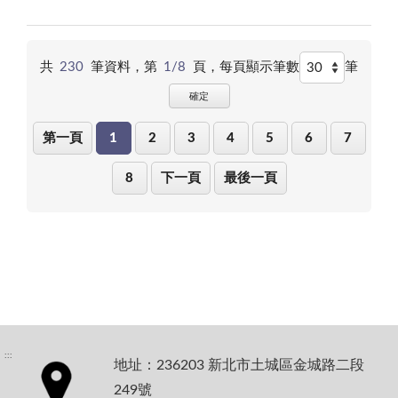
用，未來將持續拓展其應用範疇，期待能有更多成功的
深入淺出的方式介紹修復式司法的目標與精神，並特別
責任，引導
修復案例，從而進一步提升司法體系的人文關懷與實效
邀請宜蘭縣渡安居女性關懷協會李貞遉執行長及國立臺
學生正視情
性。
灣師範大學李思賢教授，研討毒品成癮及防制的議題，
緒與壓力管
分享幫助深陷毒癮女性戒癮並復歸社會的經驗，期能提
共
230
筆資料，第
1/8
頁，
每頁顯示筆數
筆
理，學習自
升榮譽觀護人輔導毒品案受保護管束人之品質與效益。
我覺察與衝
確定
此外，本署觀護人室亦安排榮譽觀護人參訪宜蘭地方法
動控制，避
院，除了透過旁聽法庭、宣傳國民法官制度，增進榮譽
免因一時失
第一頁
1
2
3
4
5
6
7
觀護人的司法實務知識，宜蘭地方法院更請講師焦點式
控而觸法或
探討嚴重破壞司法公信力之詐騙型態-「司法黃牛」，向
傷害自己與
榮譽觀護人剖析各式司法黃牛案例以及識別司法黃牛之
8
下一頁
最後一頁
他人。
方法，使榮譽觀護人在輔導個案過程中能向個案宣導正
透過生動活
確觀念以減少個案受害同時降低再犯，有鑑於詐騙犯罪
潑的演講內
類型多樣，榮譽觀護人身為觀護領域的實務工作者，須
容及有獎徵
瞭解各種詐騙犯罪問題，具備一定的法治教育宣導能力
答，現場學
與技巧，才能形成有力的反詐騙輔導策略。 榮譽觀護
生皆十分投
人係觀護體系不可或缺的堅強夥伴，希望本次訓練研習
入且踴躍發
的豐富課程讓新北榮譽觀護人們收穫滿滿，不僅增強其
言、分享，
面對毒品及詐欺犯受保護管束人的實務應對能力，也進
本署以守護
一步提高其在第一線進行犯罪預防宣導時的敏感度與專
青少年的使
:::
業度，成為社區中的反毒、反詐尖兵，期許本署觀護工
地址：236203 新北市土城區金城路二段
命，與學生
作團隊持續茁壯並展現助人者的價值。
們溫暖互
249號