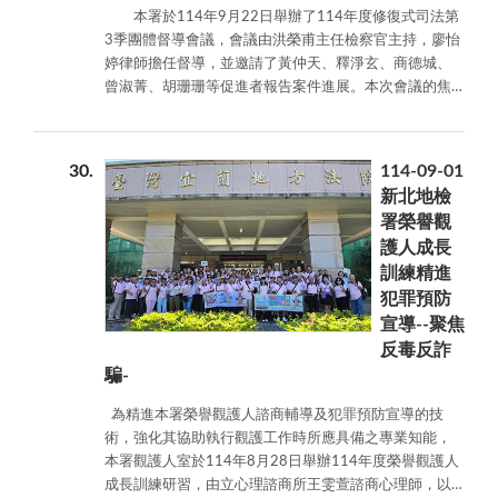
包括本署偵
本署於114年9月22日舉辦了114年度修復式司法第
里，回饋社會，同時社會勞動人亦能兼顧既有的工作與
辦之蘆洲三
3季團體督導會議，會議由洪榮甫主任檢察官主持，廖怡
家庭生活，為政府、社會及犯罪者創造三贏的局面。
民捷運站出
婷律師擔任督導，並邀請了黃仲天、釋淨玄、商德城、
檢察長致詞時特別強調並提醒社會勞動機構應行注
口恐嚇公眾
曾淑菁、胡珊珊等促進者報告案件進展。本次會議的焦
意事項，以建立正確認知，第一是社會勞動機構乃透過
案件，說明
點是家事案件中的手足紛爭，這類案件常糾結著深厚的
檢察官授權囑託執行國家刑罰之一環，必須嚴肅看待，
檢察機關對
情感與誤解，對修復式司法而言具有獨特挑戰。 會
審慎為之，避免肇生弊端。第二為多元運用社會勞動機
於危害公共
議中，與會的修復促進者、心理師、社工師及法律專業
制，善用勞動人技術、專長，對社區發展、社區營造貢
安全案件之
30
114-09-01
人士共同參與，並在廖怡婷督導的引領下，深入探討如
獻個人心力，使勞動項目不侷限於清潔打掃，進而讓勞
即時掌握與
新北地檢
何化解衝突，促進雙方理解。特別是在兄弟間的紛爭案
動人因個人付出獲得肯定與鼓舞，體現其存在價值，以
迅速偵辦作
署榮譽觀
件中，修復式司法成功促成了雙方的和解。兩兄弟在經
利復歸社會。 新北地檢署自114年1月至114年9月
為，展現本
護人成長
過對話與反思後，不僅彼此道歉，還達成了財產分配的
止，新收「易服社會勞動案件」達1032件，郭檢察長感
署依法究
訓練精進
協議，展現了修復式司法在化解家庭衝突、促進情感修
謝大家均能協調合作，在各自的崗位本著專業、熱忱、
責、保護社
復方面的重要作用。 會議強調，修復式司法不僅關
犯罪預防
負責的態度，完善社會勞動管理機制。並強調地檢署與
會安定的決
注法律層面的解決，更注重情感層面的修復。透過專業
宣導--聚焦
機構間是合作夥伴的關係，共同目標是將社會勞動做
心，同時，
人士的協助，當事人能夠在尊重與理解的基礎上達成共
好，讓這個機制能發揮最大效益。檢察長並提前預祝各
反毒反詐
向學生們傳
識，重建關係。這種方式讓參與者看見了衝突背後的深
與會代表中秋節愉快，勉勵與會人員本著愛心、耐心，
騙-
達犯罪預防
厚情感，也感受到司法不僅是裁判，更是關懷與療癒的
持續務實推動社會勞動制度，共同打造安全、溫暖的生
的重要性，
力量。 此外，洪榮甫主任檢察官宣布，未來黃惠欣
為精進本署榮譽觀護人諮商輔導及犯罪預防宣導的技
活環境。
提醒不當言
主任檢察官將接任，並延續推動修復式司法的發展，進
術，強化其協助執行觀護工作時所應具備之專業知能，
行可能造成
一步深化司法實務的多元化與人性化。本署強調，修復
本署觀護人室於114年8月28日舉辦114年度榮譽觀護人
社會恐慌且
式司法在促進家庭和解及社會和諧方面發揮了積極作
成長訓練研習，由立心理諮商所王雯萱諮商心理師，以
須負擔法律