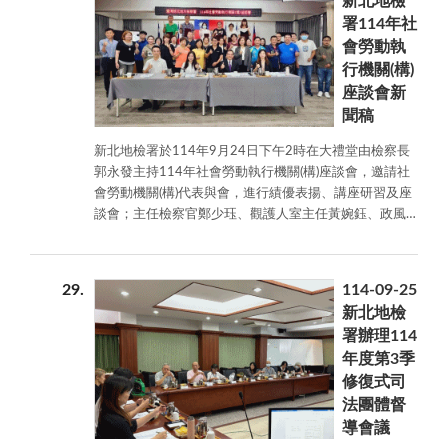
新北地檢
承擔是修復歷程的重要基礎，促進者需協助當事人意識
動中，黃婉
開始的道路上能具備更充足的自我保護能力。
署114年社
行為影響，並引導找出彼此共同在意的議題，使後續對
鈺主任觀護
會勞動執
話更聚焦且具方向。當雙方真正理解彼此關心的事，就
人結合實務
行機關(構)
能從對立逐步走向理解。 會議也討論在家庭衝突中
經驗與生活
如何運用「轉向資源的措施」，例如轉介心理諮商、連
座談會新
案例，向學
結家庭支持或社區資源，以補充對話外的情緒與關係需
生說明毒品
聞稿
求，使修復過程更完整。廖督導提醒，修復式司法並非
危害、詐騙
新北地檢署於114年9月24日下午2時在大禮堂由檢察長
只依靠對話，也需整合外部支持，使當事人能在多重資
集團常見手
郭永發主持114年社會勞動執行機關(構)座談會，邀請社
源下化解衝突。 與會者分享實務經驗，提到許多看
法與防範重
會勞動機關(構)代表與會，進行績優表揚、講座研習及座
似僵局的案件，只要提供安全被聆聽的空間，往往能出
點、危險駕
談會；主任檢察官鄭少珏、觀護人室主任黃婉鈺、政風
現正向轉折。促進者也表示，對立的雙方只要願意從共
駛行為所衍
主任黃文壕共同與會。座談會開始由檢察長致詞、頒
同關心的議題著手，如長輩照護、子女教育等，即能逐
生的法律責
獎，後政風室進行「公益揭弊者保護法及公務員廉政倫
步開啟合作的可能。 此次會議促使專業人員深化對修復
任，並探討
理規範宣導」；並聘請新北市勞動檢查處蘇冠賓技正就
式司法在對話引導、責任承擔與資源整合上的理解。本
校園霸凌與
29
114-09-25
「執行社會勞動應注意之職業安全衛生相關規範」進行
署將持續推動修復式司法，透過穩定督導與跨專業合
性騷擾的預
新北地檢
專題講座。另為促進各機構間實務管理經驗的交流，特
作，協助更多案件在理解與尊重中找到修復道路。
防與因應方
署辦理114
別安排「流浪兔保護協會」店長洪文心小姐就「社會勞
式，此外，
年度第3季
動機關執行實務」做經驗分享。 檢察長郭永發致詞
以近期國內
修復式司
時親自對轄內勞動機(關)構表達感謝之意，對今年度績
重大暴力與
優、管理優良之社會勞動機構，新莊清潔隊等26個機構
法團體督
恐嚇公眾案
頒發獎狀，感謝各機構付出，達到減少國家財政負擔，
導會議
時事為例，
讓社會勞動人力節省機構人力成本，發揮專長，造福鄰