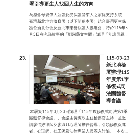
的惡性循環。新北地檢署期盼藉由修復式司法的介入，
署引導更生人找回人生的方向
為雙方開啟對話與理解的契機，進而突破現有的相處僵
局。 在專業研討過程中，廖淑月督導特別從家族排列的
為感念母愛偉大並強化受保護管束人之家庭支持系統，
角度切入，深度分析當事人於家庭成員中必須扮演的角
臺灣新北地方檢察署（以下簡稱本署）結合臺灣更生保
色。她指出，當父母喪失照護子女的功能時，子女在家
護會新北分會及新北市榮譽觀護人協進會，特於115年5
族排列中往往被迫「補位」，其背後的心靈轉折極為複
月5日在充滿故事的「劉戀藝文空間」辦理「別讓母親流
雜，更會影響與其他成員的相處磨合。因此，協助成員
淚‧自力造舟重掌人生舵盤！」母親節關懷活動，邀請受
在關係中劃出清晰的相處界線，進而保護自己，是修復
保護管束人與家屬共襄盛舉，透過爵士樂團悠揚樂曲演
過程中的核心課題。廖怡婷督導則針對案件協議內容的
奏、造舟藝術家生命故事分享及手作DIY，引導更生人將
23
115-03-23
可執行度進行實質法律分析，同時肯定並讚賞修復會議
感恩母愛化為自立向上的動力，舉辦了一場別開生面的
新北地檢
中促進者的引導技巧，協助當事人勇於表達內心真實想
音樂與藝術饗宴。 本署檢察長郭永發協同更保會新北
署辦理115
法，往往一兩句發自肺腑的言詞，就能成為整個會議中
分會曾瀚霖主任委員及新北市榮譽觀護人協進會游麗玉
年度第1季
的關鍵破冰點。 在聽取各案件的精闢報告後，黃惠欣主
理事長，致贈由更生人製作的食品物資予更生脆弱家
修復式司
任檢察官對於促進者們的實務付出表達高度肯定，並深
庭，形成了「更生人幫助更生人」的良善循環。檢察長
深認同促進者所言，修復式司法真正的價值，在於給予
勉勵受保護管束人重新做人更生自立，不再讓母親流
法團體督
人們「開啟對話的契機」。新北地檢署強調，家庭衝突
淚。期許每位受保護管束人能珍惜與家人的連結，將感
導會議
往往伴隨著深刻的傷痛，而修復式司法就如同注入司法
恩落實在生活中，讓「善的循環」從此開始啟動。活動
本署於115年3月23日辦理「115年度修復式司法第1季
體系的一道溫煦光芒，能讓雙方當事人在法律判決之
現場同時進行反賄選、反詐騙及反毒宣導，期望受保護
團體督導會議」。會議由黃惠欣主任檢察官主持，並邀
外，擁有重新互動與化解衝突的機會，讓受傷的關係得
管束人能感受社會溫暖，遠離犯罪誘惑，共同營造正向
請廖怡婷律師及廖淑月心理師擔任督導，引領修復促進
以真正復原。
善的循環。 本次活動選址「劉戀藝文空間」別具深
者、心理師、社工師及法律專業人員深入討論。 本次受
意，該空間由更保會新北分會陳柄武常務委員為紀念母
督案件以「家庭暴力」及「家內性猥褻」案件為主。廖
親劉戀所創，其追思母親的情懷與活動主題相互輝映。