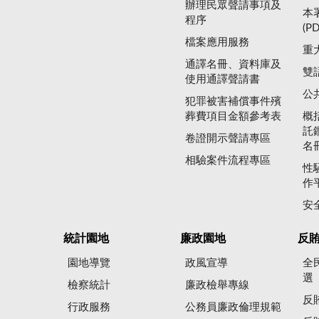
辦理民眾聲請事項及
本
程序
(P
檔案應用服務
重
通譯名冊、資料庫及
雙
使用通譯聲請書
公
犯罪被害補償事件殯
葬費項目金額參考表
概
託
卷證開示聲請專區
名
相驗案件流程專區
性
作
安
統計園地
廉政園地
反
園地導覽
政風宣導
全
選
檢察統計
廉政檢舉專線
反
行政服務
公務員廉政倫理規範