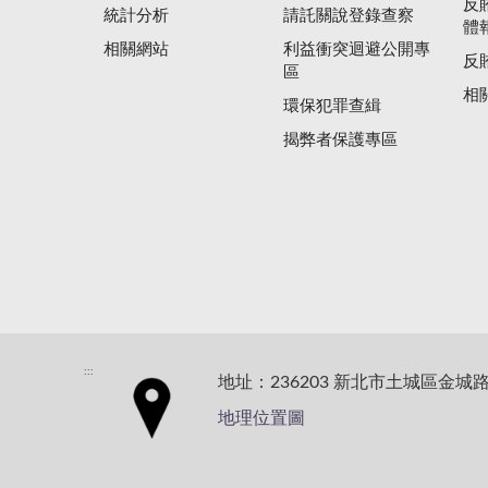
反
統計分析
請託關說登錄查察
體
相關網站
利益衝突迴避公開專
反
區
相
環保犯罪查緝
揭弊者保護專區
:::
地址：236203 新北市土城區金城路
地理位置圖