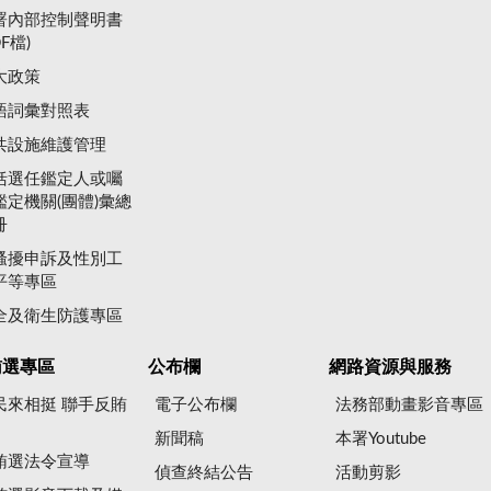
署內部控制聲明書
DF檔)
大政策
語詞彙對照表
共設施維護管理
括選任鑑定人或囑
鑑定機關(團體)彙總
冊
騷擾申訴及性別工
平等專區
全及衛生防護專區
賄選專區
公布欄
網路資源與服務
民來相挺 聯手反賄
電子公布欄
法務部動畫影音專區
新聞稿
本署Youtube
賄選法令宣導
偵查終結公告
活動剪影