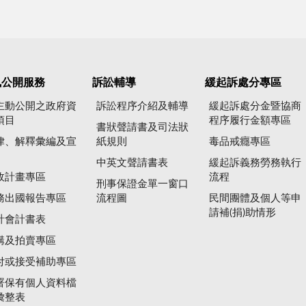
訊公開服務
訴訟輔導
緩起訴處分專區
主動公開之政府資
訴訟程序介紹及輔導
緩起訴處分金暨協商
項目
程序履行金額專區
書狀聲請書及司法狀
律、解釋彙編及宣
紙規則
毒品戒癮專區
中英文聲請書表
緩起訴義務勞務執行
政計畫專區
流程
刑事保證金單一窗口
務出國報告專區
流程圖
民間團體及個人等申
請補(捐)助情形
計會計書表
購及拍賣專區
付或接受補助專區
署保有個人資料檔
彙整表