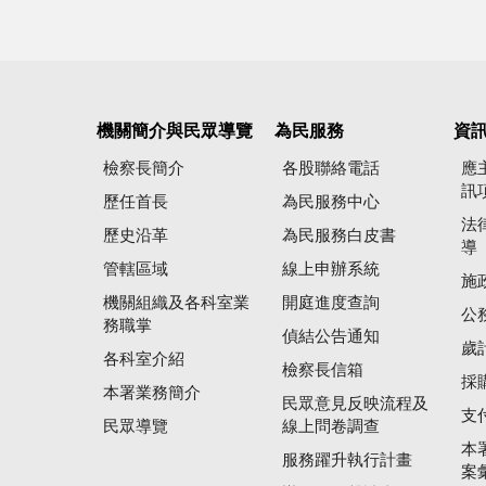
機關簡介與民眾導覽
為民服務
資
檢察長簡介
各股聯絡電話
應
訊
歷任首長
為民服務中心
法
歷史沿革
為民服務白皮書
導
管轄區域
線上申辦系統
施
機關組織及各科室業
開庭進度查詢
公
務職掌
偵結公告通知
歲
各科室介紹
檢察長信箱
採
本署業務簡介
民眾意見反映流程及
支
民眾導覽
線上問卷調查
本
服務躍升執行計畫
案