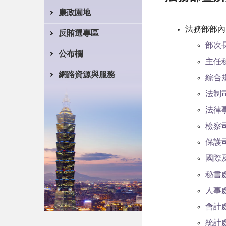
廉政園地
法務部部內
反賄選專區
部次
公布欄
主任
網路資源與服務
綜合
法制
法律
檢察
保護
國際
秘書
人事
會計
統計