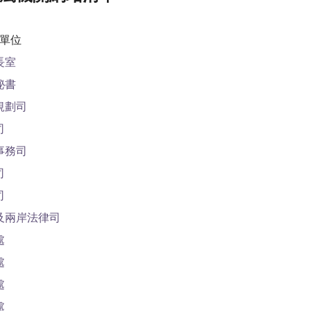
單位
長室
秘書
規劃司
司
事務司
司
司
及兩岸法律司
處
處
處
處