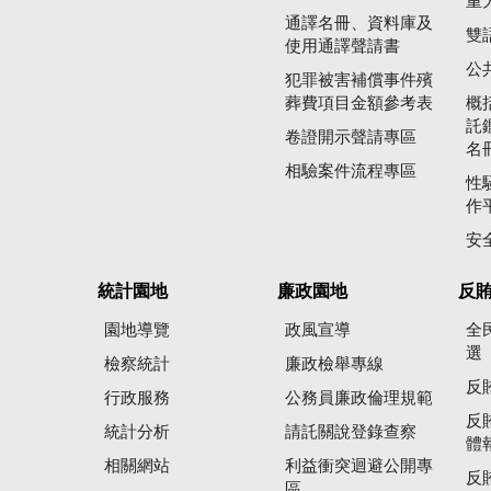
重
通譯名冊、資料庫及
雙
使用通譯聲請書
公
犯罪被害補償事件殯
葬費項目金額參考表
概
託
卷證開示聲請專區
名
相驗案件流程專區
性
作
安
統計園地
廉政園地
反
園地導覽
政風宣導
全
選
檢察統計
廉政檢舉專線
反
行政服務
公務員廉政倫理規範
反
統計分析
請託關說登錄查察
體
相關網站
利益衝突迴避公開專
反
區