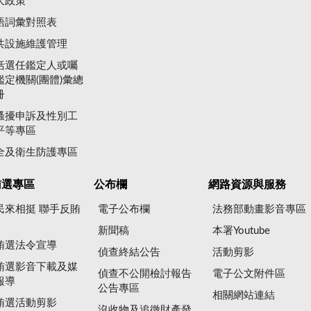
大政策
語詞彙對照表
共設施維護管理
括選任鑑定人或囑
鑑定機關(團體)彙總
冊
騷擾申訴及性別工
平等專區
全及衛生防護專區
賄選專區
公布欄
網路資源與服務
民來相挺 聯手反賄
電子公布欄
法務部動畫影音專區
新聞稿
本署Youtube
賄選法令宣導
偵查終結公告
活動剪影
賄選影音下載及媒
偵查不公開檢討報告
電子公文附件區
報導
公告專區
相關網站連結
賄選活動剪影
沒收物及追徵財產發