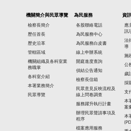
機關簡介與民眾導覽
為民服務
資
檢察長簡介
各股聯絡電話
應
訊
歷任首長
為民服務中心
法
歷史沿革
為民服務白皮書
導
管轄區域
線上申辦系統
施
機關組織及各科室業
開庭進度查詢
公
務職掌
偵結公告通知
歲
各科室介紹
檢察長信箱
採
本署業務簡介
民眾意見反映流程及
支
民眾導覽
線上問卷調查
本
服務躍升執行計畫
案
辦理民眾聲請事項及
本
程序
(P
檔案應用服務