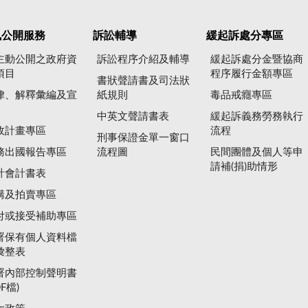
訊公開服務
訴訟輔導
緩起訴處分專區
主動公開之政府資
訴訟程序介紹及輔導
緩起訴處分金暨協商
項目
程序履行金額專區
書狀聲請書及司法狀
律、解釋彙編及宣
紙規則
毒品戒癮專區
中英文聲請書表
緩起訴義務勞務執行
政計畫專區
流程
刑事保證金單一窗口
務出國報告專區
流程圖
民間團體及個人等申
請補(捐)助情形
計會計書表
購及拍賣專區
付或接受補助專區
署保有個人資料檔
彙整表
署內部控制聲明書
DF檔)