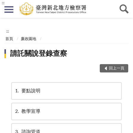
:::
:::
首頁
廉政園地
請託關說登錄查察
回上一頁
1
要點說明
2
教學宣導
3
諮詢管道