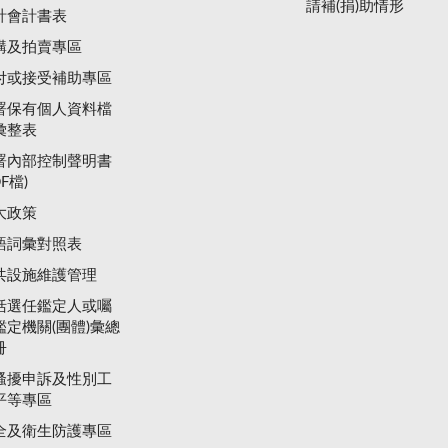
請補(捐)助情形
計會計書表
購及拍賣專區
付或接受補助專區
署保有個人資料檔
彙整表
署內部控制聲明書
DF檔)
大政策
語詞彙對照表
共設施維護管理
括選任鑑定人或囑
鑑定機關(團體)彙總
冊
騷擾申訴及性別工
平等專區
全及衛生防護專區