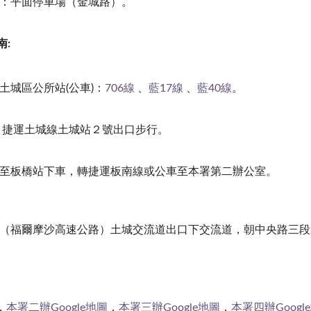
：平面停車場（金城路）
。
南:
土城區公所站(公車)：
706線
、
藍17線
、
藍40線
。
 捷運土城線土城站２號出口步行。
至板橋站下車，轉捷運板南線或公車至本署第二辦公室。
（福爾摩沙高速公路）土城交流道出口下交流道，朝中央路三段
，
本署二辦Google地圖
，
本署三辦Google地圖
，
本署四辦Googl