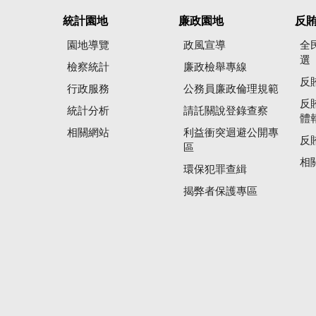
統計園地
廉政園地
反
園地導覽
政風宣導
全
選
檢察統計
廉政檢舉專線
反
行政服務
公務員廉政倫理規範
反
統計分析
請託關說登錄查察
體
相關網站
利益衝突迴避公開專
反
區
相
環保犯罪查緝
揭弊者保護專區