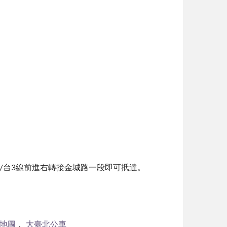
/台3線前進右轉接金城路一段即可扺達。
e地圖
，
大臺北公車