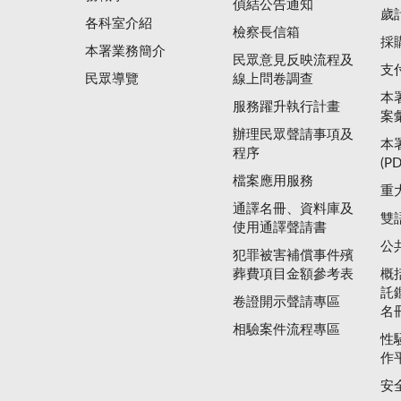
偵結公告通知
歲
各科室介紹
檢察長信箱
採
本署業務簡介
民眾意見反映流程及
支
民眾導覽
線上問卷調查
本
服務躍升執行計畫
案
辦理民眾聲請事項及
本
程序
(P
檔案應用服務
重
通譯名冊、資料庫及
雙
使用通譯聲請書
公
犯罪被害補償事件殯
葬費項目金額參考表
概
託
卷證開示聲請專區
名
相驗案件流程專區
性
作
安