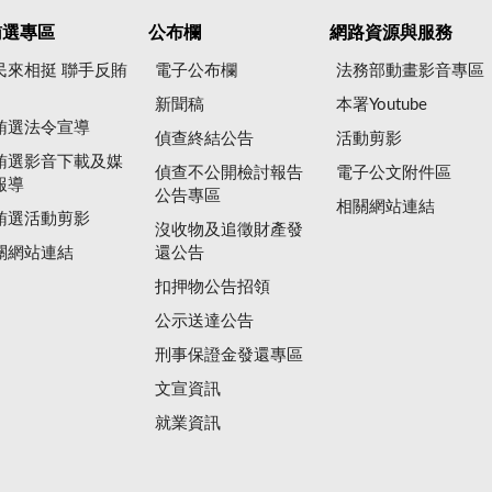
賄選專區
公布欄
網路資源與服務
民來相挺 聯手反賄
電子公布欄
法務部動畫影音專區
新聞稿
本署Youtube
賄選法令宣導
偵查終結公告
活動剪影
賄選影音下載及媒
偵查不公開檢討報告
電子公文附件區
報導
公告專區
相關網站連結
賄選活動剪影
沒收物及追徵財產發
關網站連結
還公告
扣押物公告招領
公示送達公告
刑事保證金發還專區
文宣資訊
就業資訊