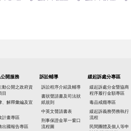
訊公開服務
訴訟輔導
緩起訴處分專區
主動公開之政府資
訴訟程序介紹及輔導
緩起訴處分金暨協商
項目
程序履行金額專區
書狀聲請書及司法狀
律、解釋彙編及宣
紙規則
毒品戒癮專區
中英文聲請書表
緩起訴義務勞務執行
政計畫專區
流程
刑事保證金單一窗口
務出國報告專區
流程圖
民間團體及個人等申