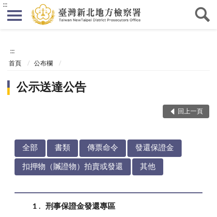
:::
:::
首頁
公布欄
公示送達公告
回上一頁
全部
書類
傳票命令
發還保證金
扣押物（贓證物）拍賣或發還
其他
1
刑事保證金發還專區