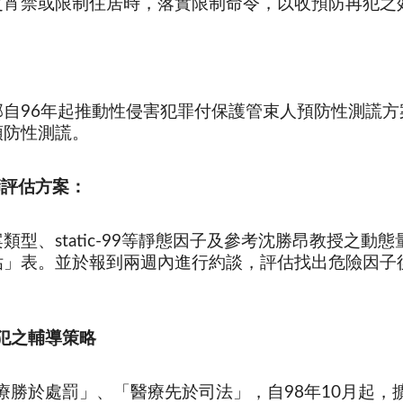
之宵禁或限制住居時，落實限制命令，以收預防再犯之
部自96年起推動性侵害犯罪付保護管束人預防性測謊
預防性測謊。
篩評估方案：
類型、static-99等靜態因子及參考沈勝昂教授之
估」表。並於報到兩週內進行約談，評估找出危險因子
犯之輔導策略
於處罰」、「醫療先於司法」，自98年10月起，