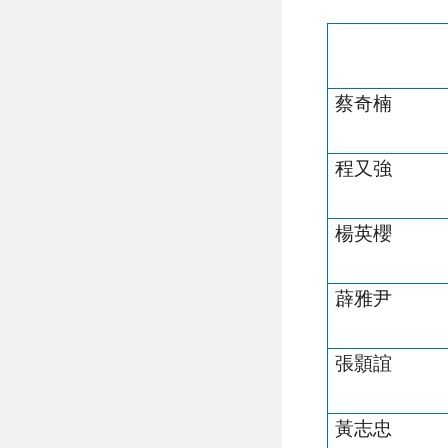
蔡奇楠
程又強
楊英櫻
薜雅尹
張顥誼
黃志忠