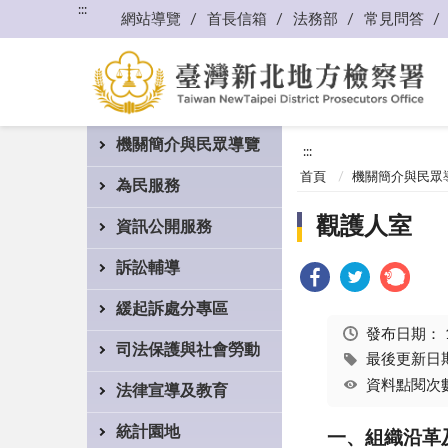
:::
網站導覽
首長信箱
法務部
常見問答
機關簡介與民眾導覽
:::
首頁
機關簡介與民眾
為民服務
觀護人室
資訊公開服務
訴訟輔導
緩起訴處分專區
發布日期：
司法保護與社會勞動
最後更新日期：
資料點閱次數
法律宣導及教育
統計園地
一、組織
沿
革