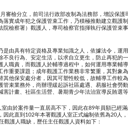
年7月審檢分立，前司法行政部改制為法務部，增設保護
為落實成年犯之保護管束工作，乃積極推動建立觀護制
法院檢察署）觀護人，專司檢察官指揮執行保護管束
由具有特定資格及專業知識之人，依據法令，運用
除不良行為、安定生活，以求自立更生，防止再犯的
護人職責，而觀護人於輔導過程中，如何運用專業輔
工作重要課題；成年觀護工作業務非常繁重，其對象為
替其他保安處分者，因其可塑性較低，故輔導工作較為
護管束業務外，尚辦理緩起訴社區處遇、易服社會勞
減害計畫、社區生活營、暑期青少年法治宣導反賄選
人室由於案件量一直居高不下，因此在89年員額已經滿
，因此直到102年本署觀護人室正式編制依舊為20人，
主任觀護人職缺，歷任主任觀護人資料如下：