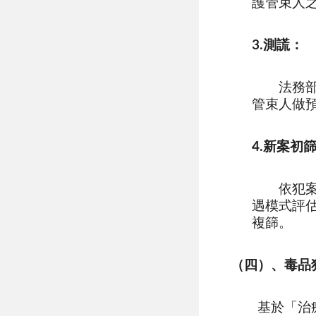
護管束人
3.測謊：
法務
管束人做
4.新案初
依犯案
遇模式評
複篩。
（四）、毒品
基於「治療勝