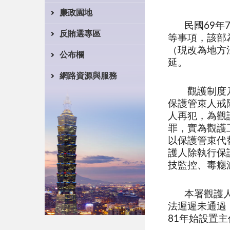
廉政園地
民國69
反賄選專區
等事項，該部
（現改為地方
公布欄
延。
網路資源與服務
觀護制度乃是
保護管束人戒
人再犯，為觀
罪，實為觀護
以保護管束代
護人除執行保
技監控、毒癮
本署觀護
法遲遲未通過
81年始設置