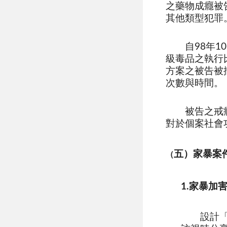
之藥物成癮被
其他類型犯罪
自98年10
級毒品之執行
方案之被告被
次數與時間。
被告之戒癮治
對於個案社會
五）家暴案
（
1.家暴加
設計