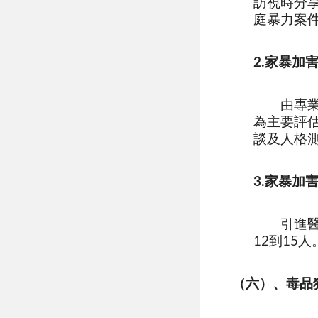
訪視時分
庭暴力案
2.家暴加
由專
為主要評
談及人格
3.家暴加
引進
12到15人
（六）、毒品