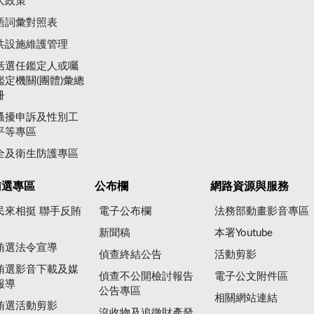
大政策
語詞彙對照表
共設施維護管理
括選任鑑定人或囑
鑑定機關(團體)彙總
冊
騷擾申訴及性別工
平等專區
全及衛生防護專區
賄選專區
公布欄
網路資源與服務
民來相挺 聯手反賄
電子公布欄
法務部動畫影音專區
新聞稿
本署Youtube
賄選法令宣導
偵查終結公告
活動剪影
賄選影音下載及媒
偵查不公開檢討報告
電子公文附件區
報導
公告專區
相關網站連結
賄選活動剪影
沒收物及追徵財產發