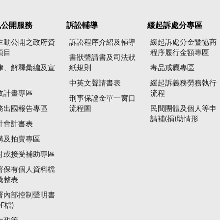
訊公開服務
訴訟輔導
緩起訴處分專區
主動公開之政府資
訴訟程序介紹及輔導
緩起訴處分金暨協商
項目
程序履行金額專區
書狀聲請書及司法狀
律、解釋彙編及宣
紙規則
毒品戒癮專區
中英文聲請書表
緩起訴義務勞務執行
政計畫專區
流程
刑事保證金單一窗口
務出國報告專區
流程圖
民間團體及個人等申
請補(捐)助情形
計會計書表
購及拍賣專區
付或接受補助專區
署保有個人資料檔
彙整表
署內部控制聲明書
DF檔)