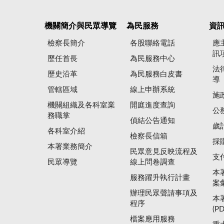
機關簡介與民眾導覽
為民服務
資
檢察長簡介
各股聯絡電話
應
訊
歷任首長
為民服務中心
法
歷史沿革
為民服務白皮書
導
管轄區域
線上申辦系統
施
機關組織及各科室業
開庭進度查詢
公
務職掌
偵結公告通知
歲
各科室介紹
檢察長信箱
採
本署業務簡介
民眾意見反映流程及
支
民眾導覽
線上問卷調查
本
服務躍升執行計畫
案
辦理民眾聲請事項及
本
程序
(P
檔案應用服務