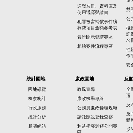
重
通譯名冊、資料庫及
雙
使用通譯聲請書
公
犯罪被害補償事件殯
葬費項目金額參考表
概
託
卷證開示聲請專區
名
相驗案件流程專區
性
作
安
統計園地
廉政園地
反
園地導覽
政風宣導
全
選
檢察統計
廉政檢舉專線
反
行政服務
公務員廉政倫理規範
反
統計分析
請託關說登錄查察
體
相關網站
利益衝突迴避公開專
反
區