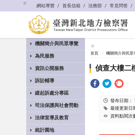
:::
網站導覽
首長信箱
法務部
常見問答
機關簡介與民眾導覽
:::
首頁
機關簡介與民眾
為民服務
偵查大樓二樓
資訊公開服務
訴訟輔導
緩起訴處分專區
發布日期：
司法保護與社會勞動
最後更新日期：
資料點閱次數
法律宣導及教育
統計園地