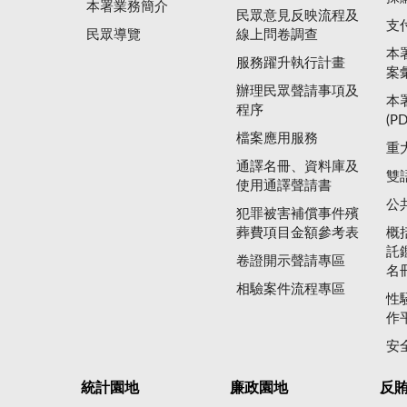
本署業務簡介
民眾意見反映流程及
支
民眾導覽
線上問卷調查
本
服務躍升執行計畫
案
辦理民眾聲請事項及
本
程序
(P
檔案應用服務
重
通譯名冊、資料庫及
雙
使用通譯聲請書
公
犯罪被害補償事件殯
葬費項目金額參考表
概
託
卷證開示聲請專區
名
相驗案件流程專區
性
作
安
統計園地
廉政園地
反