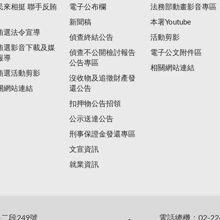
民來相挺 聯手反賄
電子公布欄
法務部動畫影音專區
新聞稿
本署Youtube
賄選法令宣導
偵查終結公告
活動剪影
賄選影音下載及媒
偵查不公開檢討報告
電子公文附件區
報導
公告專區
相關網站連結
賄選活動剪影
沒收物及追徵財產發
關網站連結
還公告
扣押物公告招領
公示送達公告
刑事保證金發還專區
文宣資訊
就業資訊
二段249號
電話總機：02-226