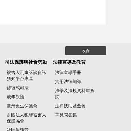
收合
司法保護與社會勞動
法律宣導及教育
被害人刑事訴訟資訊
法律宣導手冊
獲知平台專區
實用法律知識
修復式司法
法學及法規資料庫查
成年觀護
詢
臺灣更生保護會
法律扶助基金會
財團法人犯罪被害人
常見問答集
保護協會
社區生活營