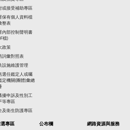
付或接受補助專區
署保有個人資料檔
彙整表
署內部控制聲明書
DF檔)
大政策
語詞彙對照表
共設施維護管理
括選任鑑定人或囑
鑑定機關(團體)彙總
冊
騷擾申訴及性別工
平等專區
全及衛生防護專區
賄選專區
公布欄
網路資源與服務