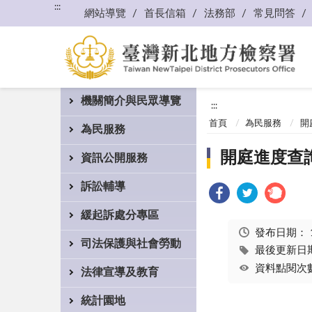
:::
網站導覽
首長信箱
法務部
常見問答
機關簡介與民眾導覽
:::
首頁
為民服務
開
為民服務
開庭進度查
資訊公開服務
訴訟輔導
緩起訴處分專區
發布日期：
司法保護與社會勞動
最後更新日期：
資料點閱次數
法律宣導及教育
統計園地