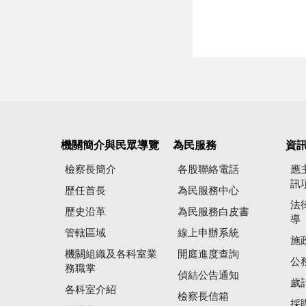
機關簡介與民眾導覽
為民服務
資
檢察長簡介
各股聯絡電話
應
訊
歷任首長
為民服務中心
法
歷史沿革
為民服務白皮書
導
管轄區域
線上申辦系統
施
機關組織及各科室業
開庭進度查詢
公
務職掌
偵結公告通知
歲
各科室介紹
檢察長信箱
採