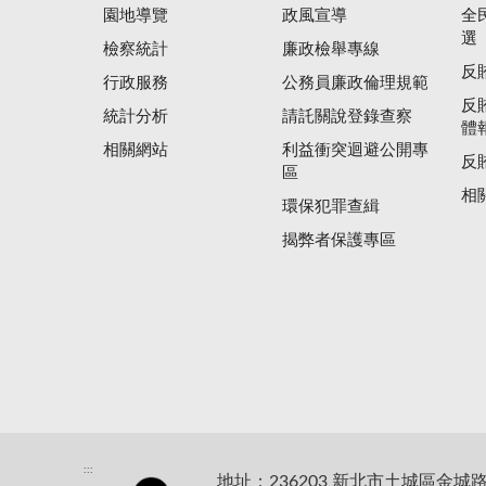
園地導覽
政風宣導
全
選
檢察統計
廉政檢舉專線
反
行政服務
公務員廉政倫理規範
反
統計分析
請託關說登錄查察
體
相關網站
利益衝突迴避公開專
反
區
相
環保犯罪查緝
揭弊者保護專區
:::
地址：236203 新北市土城區金城路