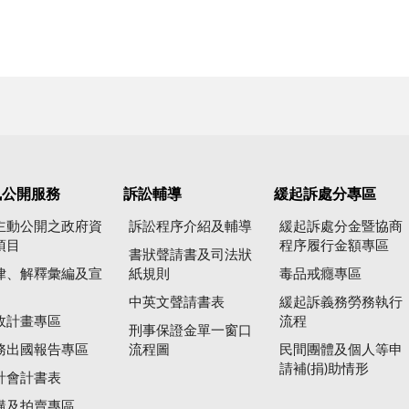
訊公開服務
訴訟輔導
緩起訴處分專區
主動公開之政府資
訴訟程序介紹及輔導
緩起訴處分金暨協商
項目
程序履行金額專區
書狀聲請書及司法狀
律、解釋彙編及宣
紙規則
毒品戒癮專區
中英文聲請書表
緩起訴義務勞務執行
政計畫專區
流程
刑事保證金單一窗口
務出國報告專區
流程圖
民間團體及個人等申
請補(捐)助情形
計會計書表
購及拍賣專區