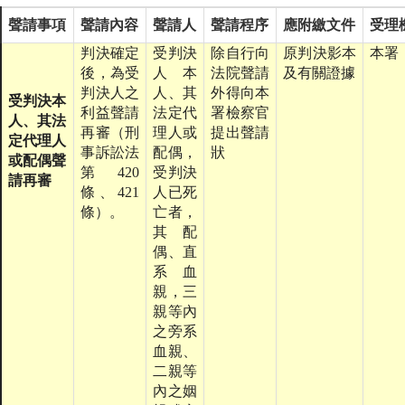
聲請事項
聲請內容
聲請人
聲請程序
應附繳文件
受理
判決確定
受判決
除自行向
原判決影本
本署
後，為受
人本
法院聲請
及有關證據
判決人之
人、其
外得向本
受判決本
利益聲請
法定代
署檢察官
人、其法
再審（刑
理人或
提出聲請
定代理人
事訴訟法
配偶，
狀
或配偶聲
第420
受判決
請再審
條、421
人已死
條）。
亡者，
其配
偶、直
系血
親，三
親等內
之旁系
血親、
二親等
內之姻