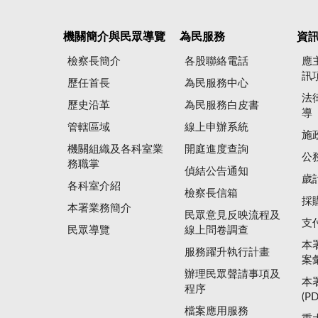
機關簡介與民眾導覽
為民服務
資
檢察長簡介
各股聯絡電話
應
訊
歷任首長
為民服務中心
法
歷史沿革
為民服務白皮書
導
管轄區域
線上申辦系統
施
機關組織及各科室業
開庭進度查詢
公
務職掌
偵結公告通知
歲
各科室介紹
檢察長信箱
採
本署業務簡介
民眾意見反映流程及
支
民眾導覽
線上問卷調查
本
服務躍升執行計畫
案
辦理民眾聲請事項及
本
程序
(P
檔案應用服務