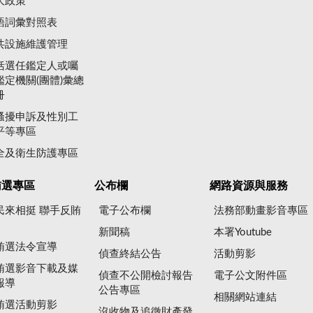
大政策
語詞彙對照表
共設施維護管理
括選任鑑定人或囑
鑑定機關(團體)彙總
冊
騷擾申訴及性別工
平等專區
全及衛生防護專區
賄選專區
公布欄
網路資源與服務
民來相挺 聯手反賄
電子公布欄
法務部動畫影音專區
新聞稿
本署Youtube
賄選法令宣導
偵查終結公告
活動剪影
賄選影音下載及媒
偵查不公開檢討報告
電子公文附件區
報導
公告專區
相關網站連結
賄選活動剪影
沒收物及追徵財產發