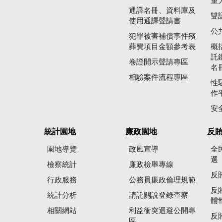
重
通譯名冊、資料庫及
雙
使用通譯聲請書
公
犯罪被害補償事件殯
葬費項目金額參考表
概
託
卷證開示聲請專區
名
相驗案件流程專區
性
作
安
統計園地
廉政園地
反
園地導覽
政風宣導
全
選
檢察統計
廉政檢舉專線
反
行政服務
公務員廉政倫理規範
反
統計分析
請託關說登錄查察
體
相關網站
利益衝突迴避公開專
反
區