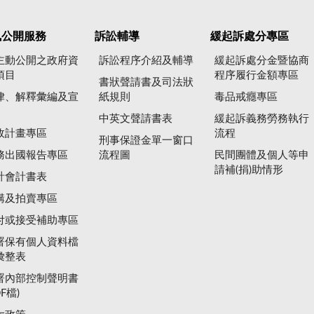
訊公開服務
訴訟輔導
緩起訴處分專區
主動公開之政府資
訴訟程序介紹及輔導
緩起訴處分金暨協商
項目
程序履行金額專區
書狀聲請書及司法狀
律、解釋彙編及宣
紙規則
毒品戒癮專區
中英文聲請書表
緩起訴義務勞務執行
政計畫專區
流程
刑事保證金單一窗口
務出國報告專區
流程圖
民間團體及個人等申
請補(捐)助情形
計會計書表
購及拍賣專區
付或接受補助專區
署保有個人資料檔
彙整表
署內部控制聲明書
DF檔)