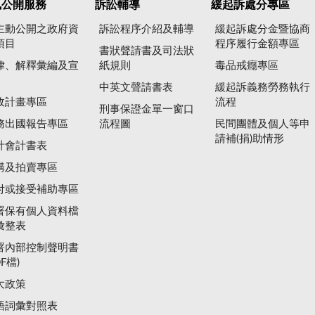
訊公開服務
訴訟輔導
緩起訴處分專區
主動公開之政府資
訴訟程序介紹及輔導
緩起訴處分金暨協商
項目
程序履行金額專區
書狀聲請書及司法狀
律、解釋彙編及宣
紙規則
毒品戒癮專區
中英文聲請書表
緩起訴義務勞務執行
政計畫專區
流程
刑事保證金單一窗口
務出國報告專區
流程圖
民間團體及個人等申
請補(捐)助情形
計會計書表
購及拍賣專區
付或接受補助專區
署保有個人資料檔
彙整表
署內部控制聲明書
DF檔)
大政策
語詞彙對照表