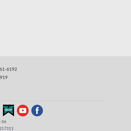
1-6192
919
8-06
217313