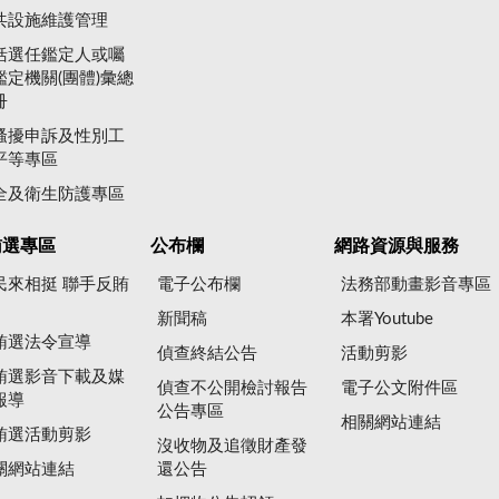
共設施維護管理
括選任鑑定人或囑
鑑定機關(團體)彙總
冊
騷擾申訴及性別工
平等專區
全及衛生防護專區
賄選專區
公布欄
網路資源與服務
民來相挺 聯手反賄
電子公布欄
法務部動畫影音專區
新聞稿
本署Youtube
賄選法令宣導
偵查終結公告
活動剪影
賄選影音下載及媒
偵查不公開檢討報告
電子公文附件區
報導
公告專區
相關網站連結
賄選活動剪影
沒收物及追徵財產發
關網站連結
還公告