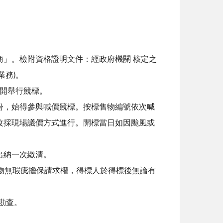
」。檢附資格證明文件：經政府機關 核定之
業務)。
公開舉行競標。
份，始得參與喊價競標。按標售物編號依次喊
改採現場議價方式進行。開標當日如因颱風或
出納一次繳清。
物無瑕疵擔保請求權，得標人於得標後無論有
地勘查。