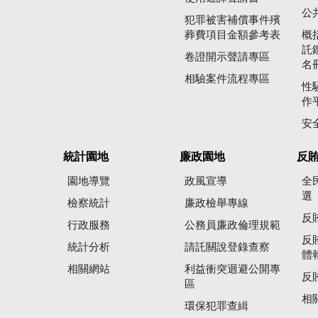
公
犯罪被害補償事件殯
葬費項目金額參考表
概
託
卷證開示聲請專區
名
相驗案件流程專區
性
作
安
統計園地
廉政園地
反
園地導覽
政風宣導
全
選
檢察統計
廉政檢舉專線
反
行政服務
公務員廉政倫理規範
反
統計分析
請託關說登錄查察
體
相關網站
利益衝突迴避公開專
反
區
相
環保犯罪查緝