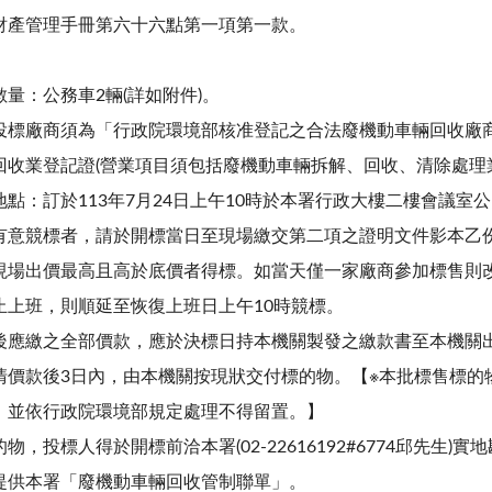
財產管理手冊第六十六點第一項第一款。
量：公務車2輛(詳如附件)。
投標廠商須為「行政院環境部核准登記之合法廢機動車輛回收廠商
回收業登記證(營業項目須包括廢機動車輛拆解、回收、清除處理
點：訂於113年7月24日上午10時於本署行政大樓二樓會議室
有意競標者，請於開標當日至現場繳交第二項之證明文件影本乙
現場出價最高且高於底價者得標。如當天僅一家廠商參加標售則
止上班，則順延至恢復上班日上午10時競標。
後應繳之全部價款，應於決標日持本機關製發之繳款書至本機關
清價款後3日內，由本機關按現狀交付標的物。【※本批標售標的
，並依行政院環境部規定處理不得留置。】
，投標人得於開標前洽本署(02-22616192#6774邱先生)實
提供本署「廢機動車輛回收管制聯單」。