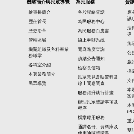
機關簡介與民眾導覽
為民服務
資
檢察長簡介
各股聯絡電話
應
訊
歷任首長
為民服務中心
法
歷史沿革
為民服務白皮書
導
管轄區域
線上申辦系統
施
機關組織及各科室業
開庭進度查詢
公
務職掌
偵結公告通知
歲
各科室介紹
檢察長信箱
採
本署業務簡介
民眾意見反映流程及
支
民眾導覽
線上問卷調查
本
服務躍升執行計畫
案
辦理民眾聲請事項及
本
程序
(P
檔案應用服務
重
通譯名冊、資料庫及
雙
使用通譯聲請書