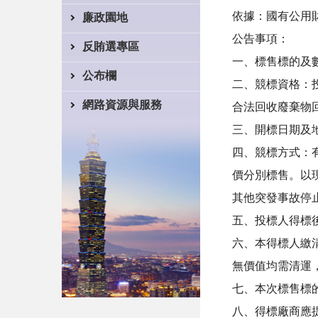
依據：國有公用
廉政園地
公告事項：
反賄選專區
一、標售標的及數
公布欄
二、競標資格：
網路資源與服務
合法回收廢棄物
三、開標日期及地
四、競標方式：
價分別標售。以
其他突發事故停
五、投標人得標
六、本得標人繳
無價值均需清運
七、本次標售標的物
八、得標廠商應