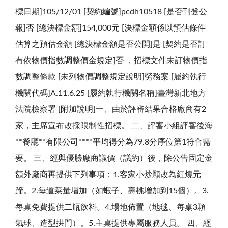
標日期]105/12/01 [契約編號]pcdh10518 [是否刊登公
報]否 [總決標金額]154,000元 [決標金額係以預估條件
估算之預估金額 [總決標金額是否公開]是 [契約是否訂
有依物價指數調整價金規定]否 ，招標文件未訂物價指
數調整條款 [未列物價調整規定說明]勞務案 [履約執行
機關代碼]A.11.6.25 [履約執行機關名稱]臺灣新北地方
法院檢察署 [附加說明]一、由於評審結果合格廠商有2
家，主席宣布改採限制性招標。 二、評審小組評審後海
**餐廳**有限公司****平均得分為79.8分序位第1符合需
要。 三、經與優勝廠商議價（議約）後，除公告固定金
額外廠商再提供下列事項：1.客家小炒願改為紅燒元
蹄。2.每道菜量增加（如蝦子、壽桃增加到15個）。3.
每桌免費提供二瓶飲料。4.場地佈置（地毯、每桌3顆
氣球、造型拱門）。5.主桌提供專屬服務人員。 四、經