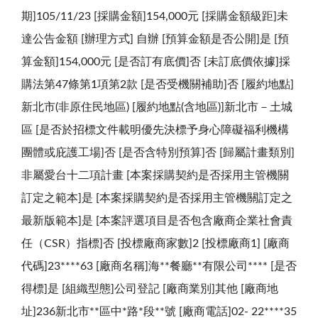
期]105/11/23 [採購金額]154,000元 [採購金額級距]未
達公告金額 [辦理方式] 自辦 [預算金額是否公開]是 [預
算金額]154,000元 [是否訂有底價]否 [未訂底價依據]採
購法第47條第1項第2款 [是否受機關補助]否 [履約地點]
新北市(非原住民地區) [履約地點(含地區)]新北市－土城
區 [是否於招標文件載明優先決標予身心障礙福利機構
團體或庇護工場]否 [是否含特別預算]否 [歸屬計畫類別]
非屬愛台十二項計畫 [本案採購契約是否採用主管機關
訂定之範本]是 [本案採購契約是否採用主管機關訂定之
最新版範本]是 [本案評選項目是否包含廠商企業社會責
任（CSR）指標]否 [投標廠商家數]2 [投標廠商1] [廠商
代碼]23****63 [廠商名稱]海**餐廳**有限公司**** [是否
得標]是 [組織型態]公司登記 [廠商業別]其他 [廠商地
址]236新北市**區中*路*段**號 [廠商電話]02- 22****35