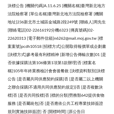
決標公告 [機關代碼]A.11.6.25 [機關名稱]臺灣新北地方
法院檢察署 [單位名稱]臺灣新北地方法院檢察署 [機關
地址]236新北市土城區金城路2段249號 [聯絡人]周先生
[聯絡電話]02-22616192分機6323 [傳真號碼]02-
22620313 [電子郵件信箱]n6262@mail.moj.gov.tw [標
案案號]pcdh10518 [招標方式]公開取得報價單或企劃書
[決標方式]參考最有利標精神 [新增公告傳輸次數]01 [是
否依據採購法第106條第1項第1款辦理]否 [標案名
稱]105年年終業務檢討會會後餐敘 [決標資料類別]決標
公告 [是否屬共同供應契約採購]否 [是否屬二以上機關
之聯合採購(不適用共同供應契約規定)]否 [是否複數決
標]否 [是否共同投標]否 [標的分類]勞務類642提供食物
服務 [是否屬統包]否 [是否應依公共工程專業技師簽證
規則實施技師簽證] 否 [開標時間] [原公告日