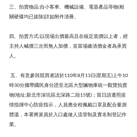
三、拍賣物品
:
自小客車、機械設備、電器產品等物
(
相
關硬碟均已拔除
)
詳如附件清冊。
四、拍賣方式
:
以現場出價最高且在核定底價以上者，經
主持人喊價三次而無人加價，並當場繳清價金者為承買
人。
五、
有意參與競買者請於
110
年
8
月
13
日
(
星期五
)
上午
10
時
30
分攜帶國民身分證至北區大型贓物庫統一觀覽拍賣
物
(
地址
:
新北市深坑區北深路二段
15
號
)
；當日請遵照疫
情指揮中心防疫指示，人員應全程佩戴口罩及配合量測
體溫，本署將派員於入口處做人流管制及實名制登記作
業。