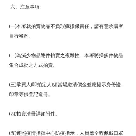
六、
注意事項
:
(
一
)
本署就拍賣物品不負瑕疵擔保責任，請有意承購者
自行審酌。
(
二
)
為減少物品逐件拍賣之複雜性，本署將採多件物品
集合成批之方式拍賣。
(
三
)
承買人
(
即拍定人
)
須當場繳清價金並應提示身份證、
印章等供登記造冊。
(
四
)
拍賣清冊詳如附件。
(
五
)
遵照疫情指揮中心防疫指示，人員應全程佩戴口罩