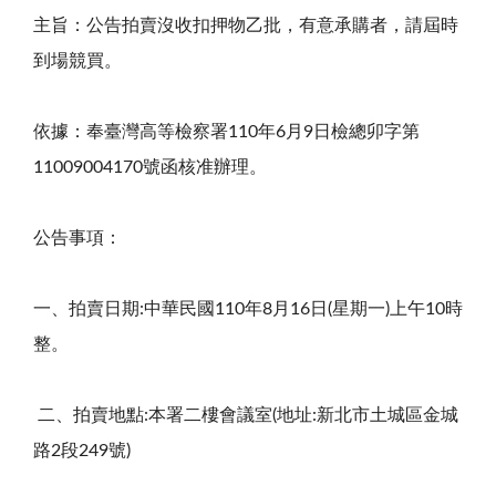
主旨：公告拍賣沒收扣押物乙批，有意承購者，請屆時
到場競買。
依據：奉臺灣高等檢察署
110
年
6
月
9
日檢總卯字第
11009004170
號函核准辦理。
公告事項：
一、拍賣日期
:
中華民國
110
年
8
月
16
日
(
星期一
)
上午
10
時
整。
二、
拍賣地點
:
本署二樓會議室
(
地址
:
新北市土城區金城
路
2
段
249
號
)