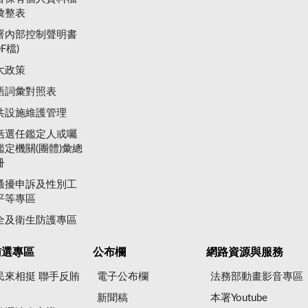
彙整表
署內部控制聲明書
DF檔)
大政策
語詞彙對照表
共設施維護管理
括選任鑑定人或囑
鑑定機關(團體)彙總
冊
騷擾申訴及性別工
平等專區
全及衛生防護專區
賄選專區
公布欄
網路資源與服務
民來相挺 聯手反賄
電子公布欄
法務部動畫影音專區
新聞稿
本署Youtube