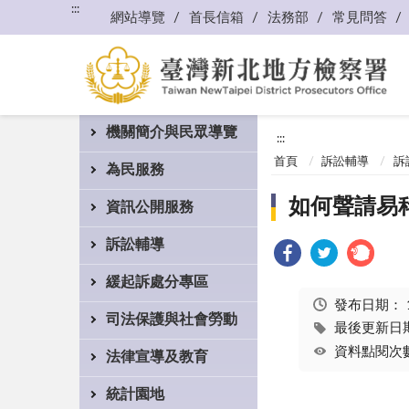
:::
網站導覽
首長信箱
法務部
常見問答
機關簡介與民眾導覽
:::
首頁
訴訟輔導
訴
為民服務
如何聲請易
資訊公開服務
訴訟輔導
緩起訴處分專區
發布日期：
司法保護與社會勞動
最後更新日期：
資料點閱次數
法律宣導及教育
統計園地