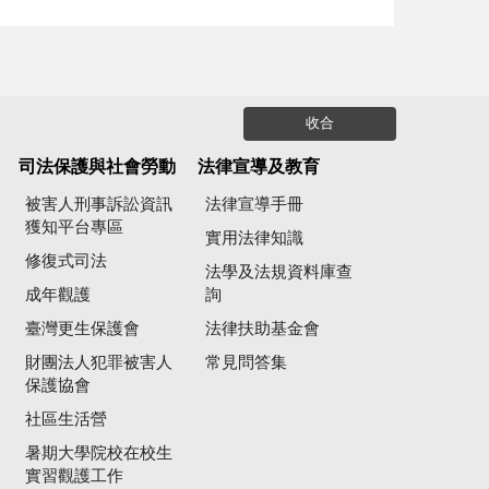
收合
司法保護與社會勞動
法律宣導及教育
被害人刑事訴訟資訊
法律宣導手冊
獲知平台專區
實用法律知識
修復式司法
法學及法規資料庫查
成年觀護
詢
臺灣更生保護會
法律扶助基金會
財團法人犯罪被害人
常見問答集
保護協會
社區生活營
暑期大學院校在校生
實習觀護工作