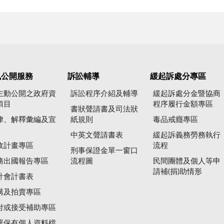
訊公開服務
訴訟輔導
緩起訴處分專區
主動公開之政府資
訴訟程序介紹及輔導
緩起訴處分金暨協商
項目
程序履行金額專區
書狀聲請書及司法狀
律、解釋彙編及宣
紙規則
毒品戒癮專區
中英文聲請書表
緩起訴義務勞務執行
政計畫專區
流程
刑事保證金單一窗口
務出國報告專區
流程圖
民間團體及個人等申
請補(捐)助情形
計會計書表
購及拍賣專區
付或接受補助專區
署保有個人資料檔