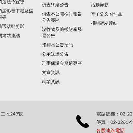
賄選法令宣導
偵查終結公告
活動剪影
賄選影音下載及媒
偵查不公開檢討報告
電子公文附件區
報導
公告專區
相關網站連結
賄選活動剪影
沒收物及追徵財產發
關網站連結
還公告
扣押物公告招領
公示送達公告
刑事保證金發還專區
文宣資訊
就業資訊
二段249號
電話總機：02-226
傳真：02-2261-9
各股連絡電話