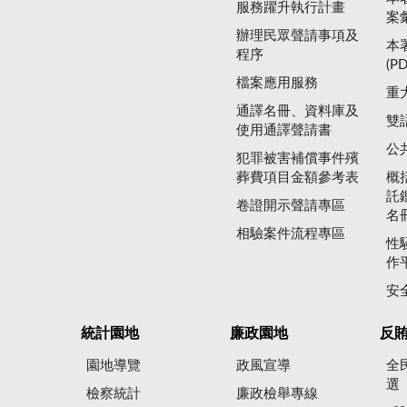
服務躍升執行計畫
案
辦理民眾聲請事項及
本
程序
(P
檔案應用服務
重
通譯名冊、資料庫及
雙
使用通譯聲請書
公
犯罪被害補償事件殯
葬費項目金額參考表
概
託
卷證開示聲請專區
名
相驗案件流程專區
性
作
安
統計園地
廉政園地
反
園地導覽
政風宣導
全
選
檢察統計
廉政檢舉專線