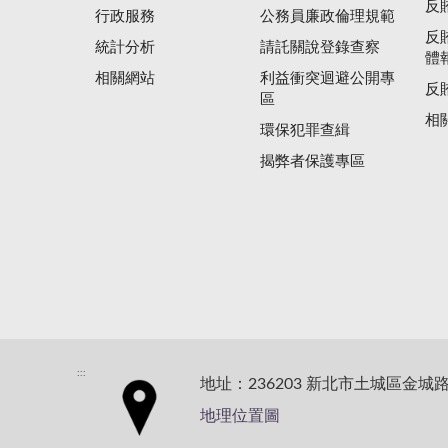
反
行政服務
公務員廉政倫理規範
反
統計分析
請託關說登錄查察
體
相關網站
利益衝突迴避公開專
反
區
相
環保犯罪查緝
揭弊者保護專區
:::
地址：236203 新北市土城區金城路
地理位置圖