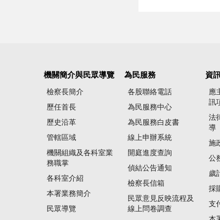
機關簡介與民眾導覽
為民服務
資
檢察長簡介
各股聯絡電話
應
訊
歷任首長
為民服務中心
法
歷史沿革
為民服務白皮書
導
管轄區域
線上申辦系統
施
機關組織及各科室業
開庭進度查詢
公
務職掌
偵結公告通知
歲
各科室介紹
檢察長信箱
採
本署業務簡介
民眾意見反映流程及
支
民眾導覽
線上問卷調查
本