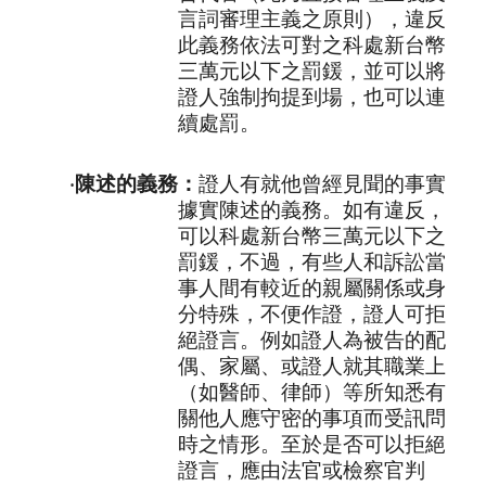
言詞審理主義之原則），違反
此義務依法可對之科處新台幣
三萬元以下之罰鍰，並可以將
證人強制拘提到場，也可以連
續處罰。
‧
陳述的義務：
證人有就他曾經見聞的事實
據實陳述的義務。如有違反，
可以科處新台幣三萬元以下之
罰鍰，不過，有些人和訴訟當
事人間有較近的親屬關係或身
分特殊，不便作證，證人可拒
絕證言。例如證人為被告的配
偶、家屬、或證人就其職業上
（如醫師、律師）等所知悉有
關他人應守密的事項而受訊問
時之情形。至於是否可以拒絕
證言，應由法官或檢察官判