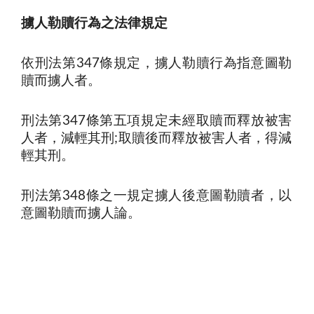
擄人勒贖行為之法律規定
依刑法第
條規定，擄人勒贖行為指意圖勒
347
贖而擄人者。
刑法第
條第五項規定未經取贖而釋放被害
347
人者，減輕其刑
取贖後而釋放被害人者，得減
;
輕其刑
。
刑法第
條之一規定擄人後意圖勒贖者，以
348
意圖勒贖而擄人論。