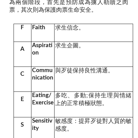
為兩個階段，首先是預防成為擄人勒贖之肉
票，其次則為保護肉票生命安全。
求生信念
F
Faith
。
求生企圖
Aspirati
。
A
on
與歹徒保持良性溝通
Commu
。
C
nication
多吃、多動
保持生理與情緒
Eating/
;
E
Exercise
上的正常積極狀態
。
敏感度：提昇歹徒對人質的敏
Sensitiv
S
ity
感度
。