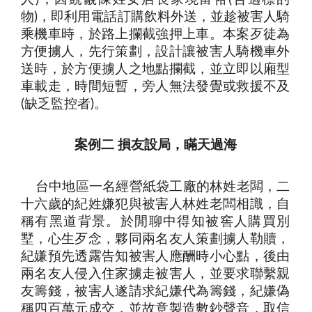
物
，即利用電話訂購飲料外送，並趁被害人騎
)
乘機車時，於路上攔截強押上車。本案歹徒為
方便擄人，先行策劃，設計讓被害人騎機車外
送時，於方便擄人之地點攔截，並立即以廂型
車載走，時間短暫，旁人無法發覺或救援不及
缺乏監控者
。
(
)
案例二 損友設局，瞞天過海
台中地區一名經營紙袋工廠的林姓老闆，二
十六歲的紀姓嫌犯與被害人林姓老闆相識，自
稱有黑道背景。於閒聊中得知被窖人購買別
墅，心生歹念，夥同兩名友人策劃擄人勒贖，
紀嫌預先透露告知被害人應酬時小心點，後由
兩名友人侵入住家擄走被害人，並要求聯繫親
友籌錢，被害人遂請求紀嫌代為籌錢，紀嫌偽
稱四百萬元成交，並故意製造數鈔聲音，取信