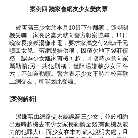
案例四 蹺家會網友少女變肉票
被害高三少女於本月
日下午離家，隨即關
10
機失聯，家長於當天就向警方報案協尋，
日
11
晚家長接獲湯嫌來電，要求家屬交付
萬
千元
2
5
贖回女兒。落網湯嫌供稱，因積欠地下錢莊債
務，認為少女離家有機可趁，才臨時起意向家
屬勒贖
另一共犯則稱，僅陪湯嫌載少女回斗
;
六，不知道勒贖。警方表示少女平時在校喜歡
上網交友，可能因此受騙
。
案例解析
[
]
湯嫌藉由網路交友認識高三少女，並於相約
出遊時趁機去電少女家長勒贖金錢
有動機及能
(
力的犯罪人
，而少女在未向家人說明去處，且
)