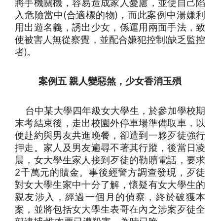
將手機關機，容易造成家人憂慮，並使自己陷
入危險當中
合適標的物
，而此案例中湯嫌利
(
)
用出遊名義，誘出少女，係運用兩面手法，致
使被害人無從察覺，並配合嫌犯控制
缺乏監控
(
者
)
。
案例五 親人變惡煞，少女香消玉殞
台中某大學四年級女大學生，於參加學校期
末考結束後，走出校園外停車場準備取車，以
便赴約與男友共進晚餐，卻遭到一夥歹徒強行
押走。家人及男友遍尋不著其行蹤，後當日凌
晨，女大學生家人接到歹徒的勒贖電話，要求
千萬元的贖金。事後經警方調查發現，歹徒
2
對女大學生家中十分了解，懷疑有女大學生的
親友涉入，經過一個月的偵察，終於破獲本
案，並將包括女大學生表哥在內之涉案歹徒全