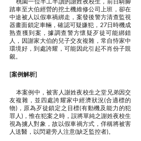
桃園一位半工半讀的謝姓夜校生，前日騎腳
踏車至大伯經營的挖土機維修公司上班，卻在
中途被人以假車禍綁走，案發後警方清查監視
器畫面鎖定車輛，確認可疑嫌犯，
日時機成
27
熟查獲到案，據調查警方懷疑歹徒可能綁錯
人，因謝家大伯的兒子交友複雜，常自恃家中
環境好，到處誇耀，可能因此引起不肖份子覬
覦
。
案例解析
[
]
本案例中，被害人謝姓夜校生之堂兄弟因交
友複雜，並四處誇耀家中經濟狀況
合適標的
(
物
，原為歹徒鎖定之目標
有動機及能力的犯
)
(
罪人
，惟在犯案之時，誤將單純之謝姓夜校生
)
視為擄人對象，故以假車禍方式，佯稱將被害
人送醫，以閃避旁人注意
缺乏監控者
(
)
。