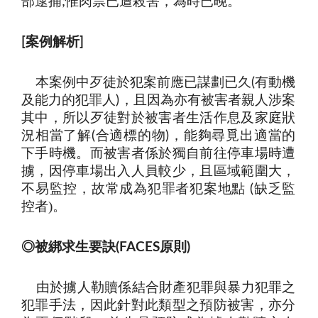
部逮捕
惟肉票已遭殺害，為時已晚
;
。
案例解析
[
]
本案例中歹徒於犯案前應已謀劃已久
有動機
(
及能力的犯罪人
，且因為亦有被害者親人涉案
)
其中，所以歹徒對於被害者生活作息及家庭狀
況相當了解
合適標的物
，能夠尋覓出適當的
(
)
下手時機。而被害者係於獨自前往停車場時遭
擄，因停車場出入人員較少，且區域範圍大，
不易監控，故常成為犯罪者犯案地點
缺乏監
(
控者
)。
◎
被綁求生要訣
原則
(FACES
)
由於擄人勒贖係結合財產犯罪與暴力犯罪之
犯罪手法，因此針對此類型之預防被害，亦分