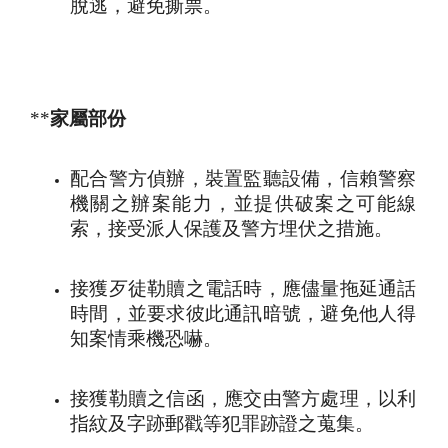
脫逃，避免撕票。
**
家屬部份
配合警方偵辦，裝置監聽設備，信賴警察
機關之辦案能力，並提供破案之可能線
索，接受派人保護及警方埋伏之措施。
接獲歹徒勒贖之電話時，應儘量拖延通話
時間，並要求彼此通訊暗號，避免他人得
知案情乘機恐嚇
。
接獲勒贖之信函，應交由警方處理，以利
指紋及字跡郵戳等犯罪跡證之蒐集
。