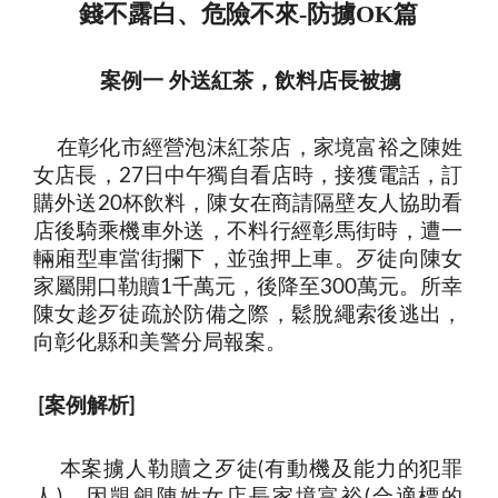
錢不露白、危險不來-防擄OK篇
案例一 外送紅茶，飲料店長被擄
在彰化市經營泡沫紅茶店，家境富裕之陳姓
女店長，
日中午獨自看店時，接獲電話，訂
27
購外送
杯飲料，陳女在商請隔壁友人協助看
20
店後騎乘機車外送，不料行經彰馬街時，遭一
輛廂型車當街攔下，並強押上車。歹徒向陳女
家屬開口勒贖
千萬元，後降至
萬元。所幸
1
300
陳女趁歹徒疏於防備之際，鬆脫繩索後逃出，
向彰化縣和美警分局報案。
案例解析
[
]
本案擄人勒贖之歹徒
有動機及能力的犯罪
(
人
，因覬覦陳姓女店長家境富裕
合適標的
)
(