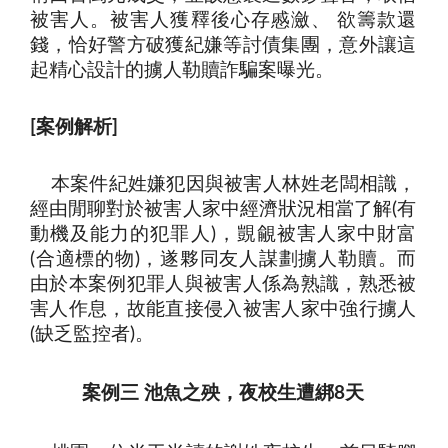
被害人。被害人獲釋後心存慼瀲、 欲籌款還
錢，恰好警方破獲紀嫌等討債集團，意外讓這
起精心設計的擄人勒贖詐騙案曝光
。
案例解析
[
]
本案件紀姓嫌犯因與被害人林姓老闆相識，
經由閒聊對於被害人家中經濟狀況相當了解
有
(
動機及能力的犯罪人
，覬覦被害人家中財富
)
合適標的物
，遂夥同友人謀劃擄人勒贖。而
(
)
由於本案例犯罪人與被害人係為熟識，熟悉被
害人作息，故能直接侵入被害人家中強行擄人
缺乏監控者
(
)
。
案例三 池魚之殃，夜校生遭綁8天