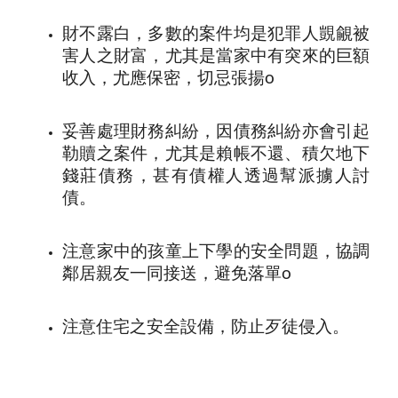
財不露白，多數的案件均是犯罪人覬覦被
害人之財富，尤其是當家中有突來的巨額
收入，尤應保密，切忌張揚
o
妥善處理財務糾紛，因債務糾紛亦會引起
勒贖之案件，尤其是賴帳不還、積欠地下
錢莊債務，甚有債權人透過幫派擄人討
債。
注意家中的孩童上下學的安全問題，協調
鄰居親友一同接送，避免落單
o
注
意住宅之安全設備，防止歹徒侵入。