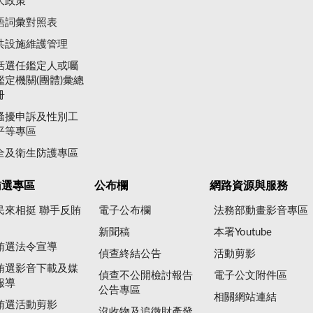
大政策
語詞彙對照表
共設施維護管理
括選任鑑定人或囑
鑑定機關(團體)彙總
冊
騷擾申訴及性別工
平等專區
全及衛生防護專區
賄選專區
公布欄
網路資源與服務
民來相挺 聯手反賄
電子公布欄
法務部動畫影音專區
新聞稿
本署Youtube
賄選法令宣導
偵查終結公告
活動剪影
賄選影音下載及媒
偵查不公開檢討報告
電子公文附件區
報導
公告專區
相關網站連結
賄選活動剪影
沒收物及追徵財產發