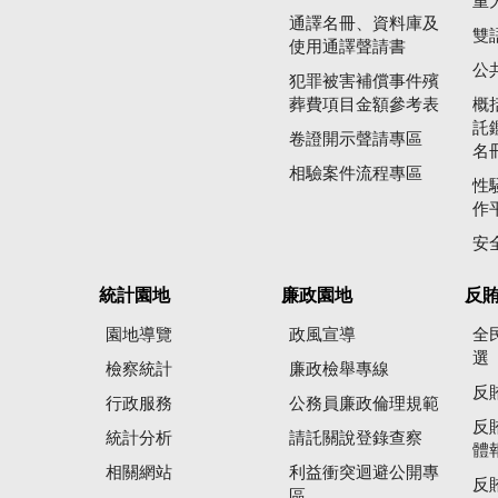
重
通譯名冊、資料庫及
雙
使用通譯聲請書
公
犯罪被害補償事件殯
葬費項目金額參考表
概
託
卷證開示聲請專區
名
相驗案件流程專區
性
作
安
統計園地
廉政園地
反
園地導覽
政風宣導
全
選
檢察統計
廉政檢舉專線
反
行政服務
公務員廉政倫理規範
反
統計分析
請託關說登錄查察
體
相關網站
利益衝突迴避公開專
反
區