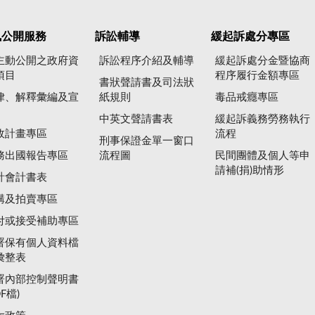
訊公開服務
訴訟輔導
緩起訴處分專區
主動公開之政府資
訴訟程序介紹及輔導
緩起訴處分金暨協商
項目
程序履行金額專區
書狀聲請書及司法狀
律、解釋彙編及宣
紙規則
毒品戒癮專區
中英文聲請書表
緩起訴義務勞務執行
政計畫專區
流程
刑事保證金單一窗口
務出國報告專區
流程圖
民間團體及個人等申
請補(捐)助情形
計會計書表
購及拍賣專區
付或接受補助專區
署保有個人資料檔
彙整表
署內部控制聲明書
DF檔)