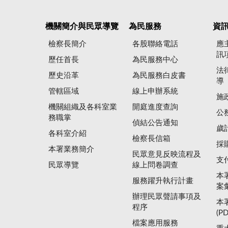
機關簡介與民眾導覽
為民服務
資
檢察長簡介
各股聯絡電話
應
訊
歷任首長
為民服務中心
法
歷史沿革
為民服務白皮書
導
管轄區域
線上申辦系統
施
機關組織及各科室業
開庭進度查詢
公
務職掌
偵結公告通知
歲
各科室介紹
檢察長信箱
採
本署業務簡介
民眾意見反映流程及
支
民眾導覽
線上問卷調查
本
服務躍升執行計畫
案
辦理民眾聲請事項及
本
程序
(P
檔案應用服務