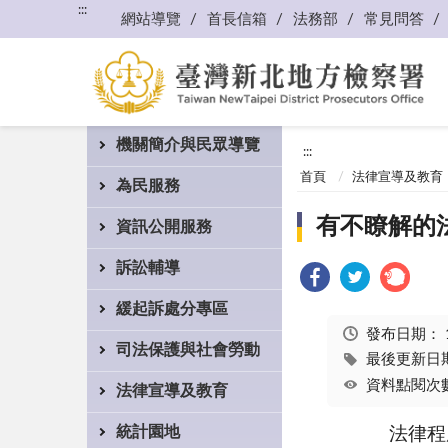
:::
網站導覽
首長信箱
法務部
常見問答
機關簡介與民眾導覽
:::
首頁
法律宣導及教育
為民服務
有不瞭解的
資訊公開服務
訴訟輔導
緩起訴處分專區
發布日期：
司法保護與社會勞動
最後更新日期：
資料點閱次數
法律宣導及教育
統計園地
法律程序