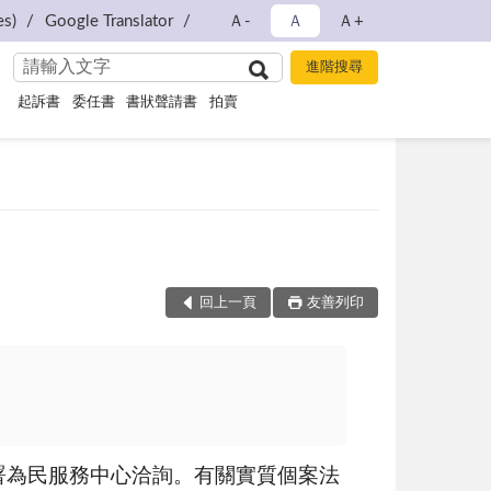
s)
Google Translator
Ａ-
Ａ
Ａ+
起訴書
委任書
書狀聲請書
拍賣
回上一頁
友善列印
為民服務中心洽詢。有關實質個案法