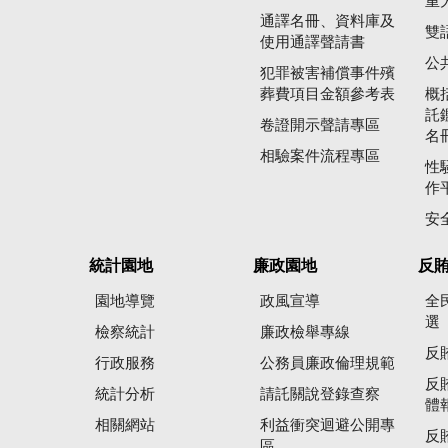
重
通譯名冊、資料庫及
雙
使用通譯聲請書
公
犯罪被害補償事件殯
葬費項目金額參考表
概
託
卷證開示聲請專區
名
相驗案件流程專區
性
作
安
統計園地
廉政園地
反
園地導覽
政風宣導
全
選
檢察統計
廉政檢舉專線
反
行政服務
公務員廉政倫理規範
反
統計分析
請託關說登錄查察
體
相關網站
利益衝突迴避公開專
反
區