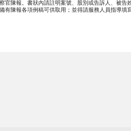
察官陳報。書狀內請註明案號、股別或告訴人、被告
備有陳報各項例稿可供取用；並得請服務人員指導填