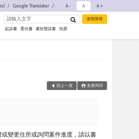
s)
Google Translator
Ａ-
Ａ
Ａ+
起訴書
委任書
書狀聲請書
拍賣
回上一頁
友善列印
證或變更住所或詢問案件進度，請以書