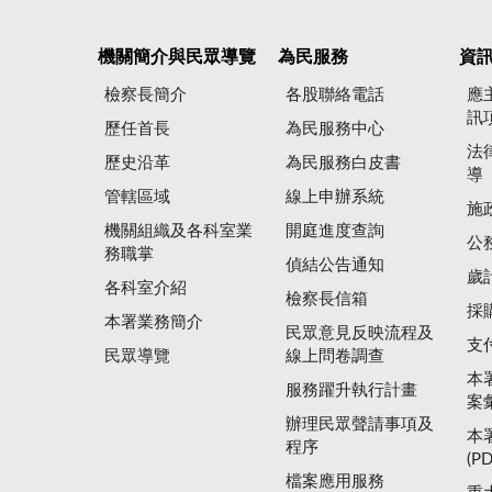
機關簡介與民眾導覽
為民服務
資
檢察長簡介
各股聯絡電話
應
訊
歷任首長
為民服務中心
法
歷史沿革
為民服務白皮書
導
管轄區域
線上申辦系統
施
機關組織及各科室業
開庭進度查詢
公
務職掌
偵結公告通知
歲
各科室介紹
檢察長信箱
採
本署業務簡介
民眾意見反映流程及
支
民眾導覽
線上問卷調查
本
服務躍升執行計畫
案
辦理民眾聲請事項及
本
程序
(P
檔案應用服務