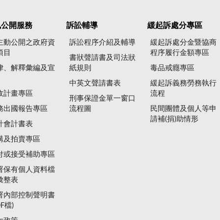
訊公開服務
訴訟輔導
緩起訴處分專區
主動公開之政府資
訴訟程序介紹及輔導
緩起訴處分金暨協商
項目
程序履行金額專區
書狀聲請書及司法狀
律、解釋彙編及宣
紙規則
毒品戒癮專區
中英文聲請書表
緩起訴義務勞務執行
政計畫專區
流程
刑事保證金單一窗口
務出國報告專區
流程圖
民間團體及個人等申
請補(捐)助情形
計會計書表
購及拍賣專區
付或接受補助專區
署保有個人資料檔
彙整表
署內部控制聲明書
DF檔)