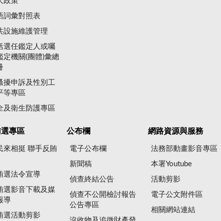
大政策
語詞彙對照表
共設施維護管理
括選任鑑定人或囑
鑑定機關(團體)彙總
冊
騷擾申訴及性別工
平等專區
全及衛生防護專區
賄選專區
公布欄
網路資源與服務
民來相挺 聯手反賄
電子公布欄
法務部動畫影音專區
新聞稿
本署Youtube
賄選法令宣導
偵查終結公告
活動剪影
賄選影音下載及媒
偵查不公開檢討報告
電子公文附件區
報導
公告專區
相關網站連結
賄選活動剪影
沒收物及追徵財產發