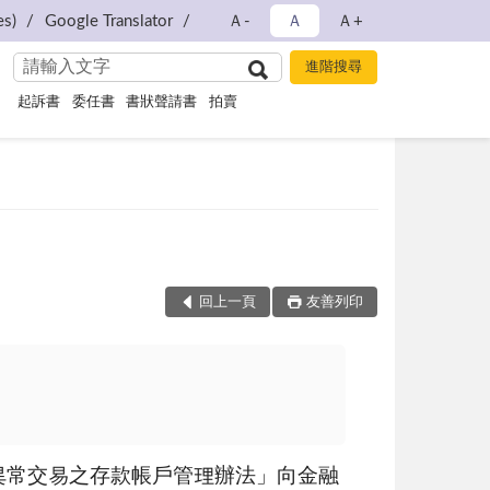
s)
Google Translator
Ａ-
Ａ
Ａ+
起訴書
委任書
書狀聲請書
拍賣
回上一頁
友善列印
異常交易之存款帳戶管理辦法」向金融