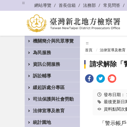
:::
網站導覽
首長信箱
法務部
常見問答
機關簡介與民眾導覽
:::
首頁
法律宣導及教育
為民服務
請求解除「
資訊公開服務
訴訟輔導
緩起訴處分專區
發布日期：
司法保護與社會勞動
最後更新日期：
資料點閱次數
法律宣導及教育
統計園地
「警示帳戶