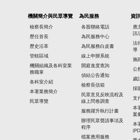
機關簡介與民眾導覽
為民服務
資
檢察長簡介
各股聯絡電話
應
訊
歷任首長
為民服務中心
法
歷史沿革
為民服務白皮書
導
管轄區域
線上申辦系統
施
機關組織及各科室業
開庭進度查詢
公
務職掌
偵結公告通知
歲
各科室介紹
檢察長信箱
採
本署業務簡介
民眾意見反映流程及
支
民眾導覽
線上問卷調查
本
服務躍升執行計畫
案
辦理民眾聲請事項及
本
程序
(P
檔案應用服務