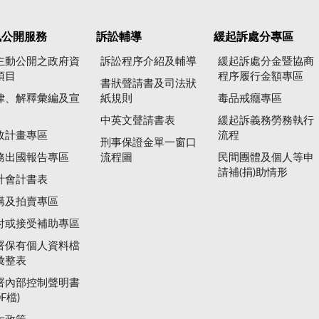
訊公開服務
訴訟輔導
緩起訴處分專區
主動公開之政府資
訴訟程序介紹及輔導
緩起訴處分金暨協商
項目
程序履行金額專區
書狀聲請書及司法狀
律、解釋彙編及宣
紙規則
毒品戒癮專區
中英文聲請書表
緩起訴義務勞務執行
政計畫專區
流程
刑事保證金單一窗口
務出國報告專區
流程圖
民間團體及個人等申
請補(捐)助情形
計會計書表
購及拍賣專區
付或接受補助專區
署保有個人資料檔
彙整表
署內部控制聲明書
DF檔)