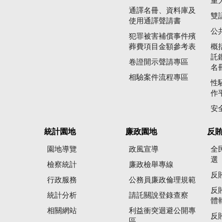
重
通譯名冊、資料庫及
雙
使用通譯聲請書
公
犯罪被害補償事件殯
葬費項目金額參考表
概
託
卷證開示聲請專區
名
相驗案件流程專區
性
作
安
統計園地
廉政園地
反
園地導覽
政風宣導
全
選
檢察統計
廉政檢舉專線
反
行政服務
公務員廉政倫理規範
反
統計分析
請託關說登錄查察
體
相關網站
利益衝突迴避公開專
反
區