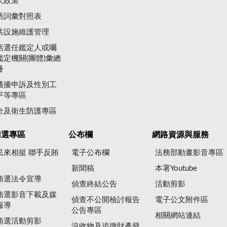
大政策
語詞彙對照表
共設施維護管理
括選任鑑定人或囑
鑑定機關(團體)彙總
冊
騷擾申訴及性別工
平等專區
全及衛生防護專區
賄選專區
公布欄
網路資源與服務
民來相挺 聯手反賄
電子公布欄
法務部動畫影音專區
新聞稿
本署Youtube
賄選法令宣導
偵查終結公告
活動剪影
賄選影音下載及媒
偵查不公開檢討報告
電子公文附件區
報導
公告專區
相關網站連結
賄選活動剪影
沒收物及追徵財產發