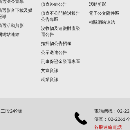
賄選法令宣導
偵查終結公告
活動剪影
賄選影音下載及媒
偵查不公開檢討報告
電子公文附件區
報導
公告專區
相關網站連結
賄選活動剪影
沒收物及追徵財產發
關網站連結
還公告
扣押物公告招領
公示送達公告
刑事保證金發還專區
文宣資訊
就業資訊
二段249號
電話總機：02-226
傳真：02-2261-9
各股連絡電話