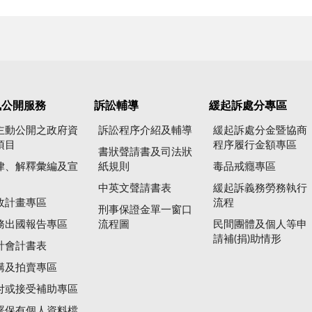
訊公開服務
訴訟輔導
緩起訴處分專區
主動公開之政府資
訴訟程序介紹及輔導
緩起訴處分金暨協商
項目
程序履行金額專區
書狀聲請書及司法狀
律、解釋彙編及宣
紙規則
毒品戒癮專區
中英文聲請書表
緩起訴義務勞務執行
政計畫專區
流程
刑事保證金單一窗口
務出國報告專區
流程圖
民間團體及個人等申
請補(捐)助情形
計會計書表
購及拍賣專區
付或接受補助專區
署保有個人資料檔