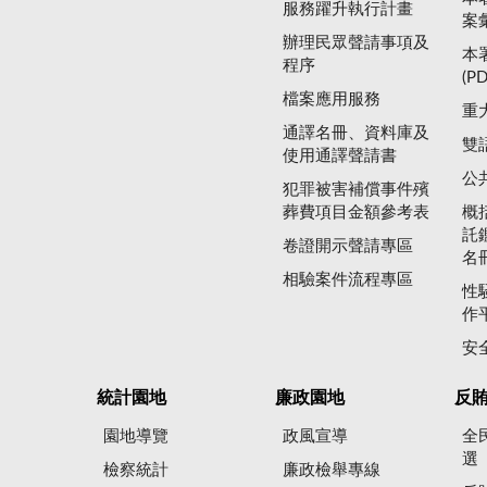
服務躍升執行計畫
案
辦理民眾聲請事項及
本
程序
(P
檔案應用服務
重
通譯名冊、資料庫及
雙
使用通譯聲請書
公
犯罪被害補償事件殯
葬費項目金額參考表
概
託
卷證開示聲請專區
名
相驗案件流程專區
性
作
安
統計園地
廉政園地
反
園地導覽
政風宣導
全
選
檢察統計
廉政檢舉專線