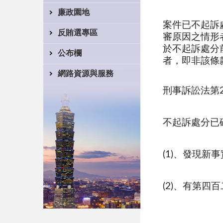
廉政園地
案件已不起訴
反賄選專區
審原因之情形
於不起訴處分
公布欄
者，即非該條
網路資源與服務
刑事訴訟法第2
不起訴處分已
(1)、發現新
(2)、有第