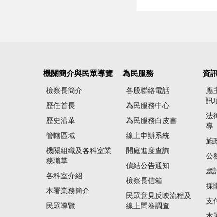
機關簡介與民眾導覽
為民服務
資
檢察長簡介
各股聯絡電話
應
訊
歷任首長
為民服務中心
法
歷史沿革
為民服務白皮書
導
管轄區域
線上申辦系統
施
機關組織及各科室業
開庭進度查詢
公
務職掌
偵結公告通知
歲
各科室介紹
檢察長信箱
採
本署業務簡介
民眾意見反映流程及
支
民眾導覽
線上問卷調查
本