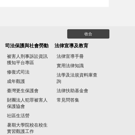
收合
司法保護與社會勞動
法律宣導及教育
被害人刑事訴訟資訊
法律宣導手冊
獲知平台專區
實用法律知識
修復式司法
法學及法規資料庫查
成年觀護
詢
臺灣更生保護會
法律扶助基金會
財團法人犯罪被害人
常見問答集
保護協會
社區生活營
暑期大學院校在校生
實習觀護工作