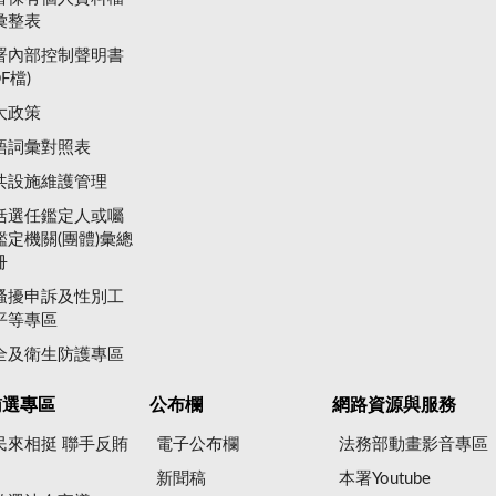
彙整表
署內部控制聲明書
DF檔)
大政策
語詞彙對照表
共設施維護管理
括選任鑑定人或囑
鑑定機關(團體)彙總
冊
騷擾申訴及性別工
平等專區
全及衛生防護專區
賄選專區
公布欄
網路資源與服務
民來相挺 聯手反賄
電子公布欄
法務部動畫影音專區
新聞稿
本署Youtube