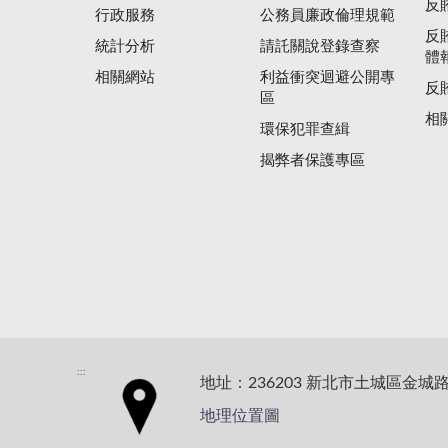
反
行政服務
公務員廉政倫理規範
反
統計分析
請託關說登錄查察
體
相關網站
利益衝突迴避公開專
反
區
相
環保犯罪查緝
揭弊者保護專區
:::
地址：236203 新北市土城區金城路
地理位置圖