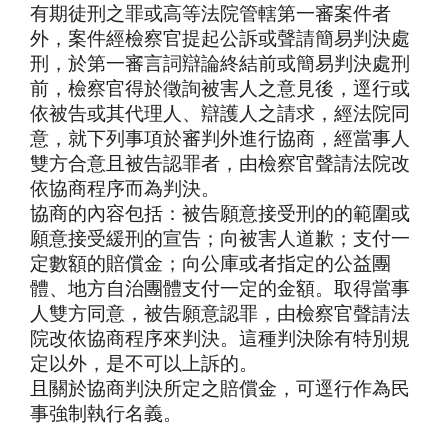
有期徒刑之罪或高等法院管轄第一審案件者
外，案件經檢察官提起公訴或聲請簡易判決處
刑，於第一審言詞辯論終結前或簡易判決處刑
前，檢察官得於徵詢被害人之意見後，逕行或
依被告或其代理人、辯護人之請求，經法院同
意，就下列事項於審判外進行協商，經當事人
雙方合意且被告認罪者，由檢察官聲請法院改
依協商程序而為判決。
協商的內容包括：被告願意接受刑的的範圍或
願意接受緩刑的宣告；向被害人道歉；支付一
定數額的賠償金；向公庫或者指定的公益團
體、地方自治團體支付一定的金額。取得當事
人雙方同意，被告願意認罪，由檢察官聲請法
院改依協商程序來判決。這種判決除有特別規
定以外，是不可以上訴的。
且關於協商判決所定之賠償金，可逕行作為民
事強制執行名義。