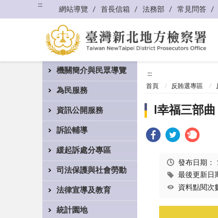
:::
網站導覽
首長信箱
法務部
常見問答
機關簡介與民眾導覽
:::
首頁
反賄選專區
為民服務
I幸福三部曲
資訊公開服務
訴訟輔導
緩起訴處分專區
發布日期：
司法保護與社會勞動
最後更新日期：
資料點閱次數
法律宣導及教育
統計園地