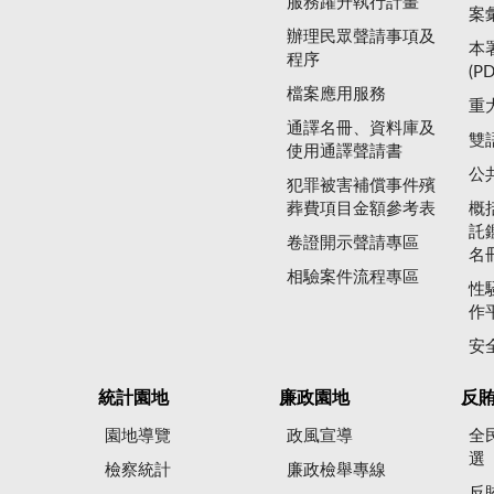
服務躍升執行計畫
案
辦理民眾聲請事項及
本
程序
(P
檔案應用服務
重
通譯名冊、資料庫及
雙
使用通譯聲請書
公
犯罪被害補償事件殯
葬費項目金額參考表
概
託
卷證開示聲請專區
名
相驗案件流程專區
性
作
安
統計園地
廉政園地
反
園地導覽
政風宣導
全
選
檢察統計
廉政檢舉專線
反