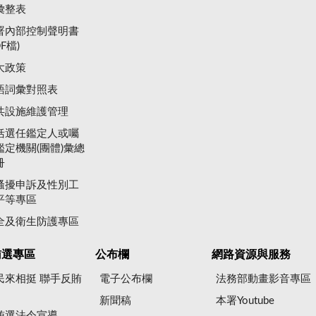
彙整表
署內部控制聲明書
DF檔)
大政策
語詞彙對照表
共設施維護管理
括選任鑑定人或囑
鑑定機關(團體)彙總
冊
騷擾申訴及性別工
平等專區
全及衛生防護專區
賄選專區
公布欄
網路資源與服務
民來相挺 聯手反賄
電子公布欄
法務部動畫影音專區
新聞稿
本署Youtube
賄選法令宣導