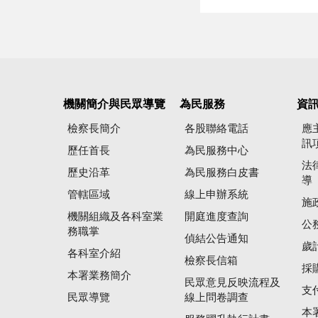
機關簡介與民眾導覽
為民服務
資
檢察長簡介
各股聯絡電話
應
訊
歷任首長
為民服務中心
法
歷史沿革
為民服務白皮書
導
管轄區域
線上申辦系統
施
機關組織及各科室業
開庭進度查詢
公
務職掌
偵結公告通知
歲
各科室介紹
檢察長信箱
採
本署業務簡介
民眾意見反映流程及
支
民眾導覽
線上問卷調查
本