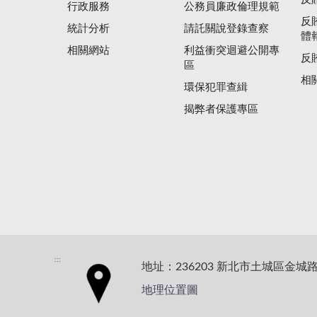
行政服務
公務員廉政倫理規範
反
統計分析
請託關說登錄查察
體
相關網站
利益衝突迴避公開專
反
區
相
環保犯罪查緝
揭弊者保護專區
:::
地址：236203 新北市土城區金城路
地理位置圖