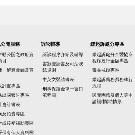
訊公開服務
訴訟輔導
緩起訴處分專區
主動公開之政府資
訴訟程序介紹及輔導
緩起訴處分金暨協商
項目
程序履行金額專區
書狀聲請書及司法狀
律、解釋彙編及宣
紙規則
毒品戒癮專區
中英文聲請書表
緩起訴義務勞務執行
政計畫專區
流程
刑事保證金單一窗口
務出國報告專區
流程圖
民間團體及個人等申
請補(捐)助情形
計會計書表
購及拍賣專區
付或接受補助專區
署保有個人資料檔