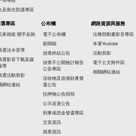
平等專區
全及衛生防護專區
賄選專區
公布欄
網路資源與服務
民來相挺 聯手反賄
電子公布欄
法務部動畫影音專區
新聞稿
本署Youtube
賄選法令宣導
偵查終結公告
活動剪影
賄選影音下載及媒
偵查不公開檢討報告
電子公文附件區
報導
公告專區
相關網站連結
賄選活動剪影
沒收物及追徵財產發
關網站連結
還公告
扣押物公告招領
公示送達公告
刑事保證金發還專區
文宣資訊
就業資訊