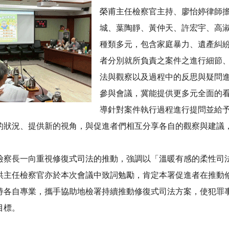
榮甫主任檢察官主持、廖怡婷律師
城、葉陶靜、黃仲天、許宏宇、高
種類多元，包含家庭暴力、遺產糾
者分別就所負責之案件之進行細節
法與觀察以及過程中的反思與疑問
參與會議，冀能提供更多元全面的
導針對案件執行過程進行提問並給
的狀況、提供新的視角，與促進者們相互分享各自的觀察與建議
長一向重視修復式司法的推動，強調以「溫暖有感的柔性司法
洪主任檢察官亦於本次會議中致詞勉勵，肯定本署促進者在推動
持各自專業，攜手協助地檢署持續推動修復式司法方案，使犯罪
目標。