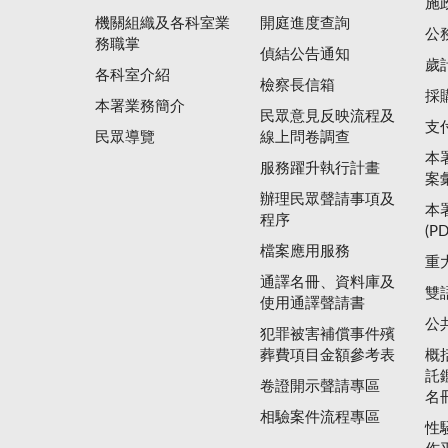
施
機關組織及各科室業
開庭進度查詢
公
務職掌
偵結公告通知
歲
各科室介紹
檢察長信箱
採
本署業務簡介
民眾意見反映流程及
支
民眾導覽
線上問卷調查
本
服務躍升執行計畫
案
辦理民眾聲請事項及
本
程序
(P
檔案應用服務
重
通譯名冊、資料庫及
雙
使用通譯聲請書
公
犯罪被害補償事件殯
葬費項目金額參考表
概
託
卷證開示聲請專區
名
相驗案件流程專區
性