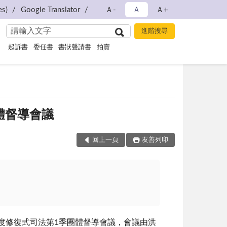
s)
Google Translator
Ａ-
Ａ
Ａ+
起訴書
委任書
書狀聲請書
拍賣
團體督導會議
回上一頁
友善列印
度修復式司法第
1
季團體督導會議，會議由洪