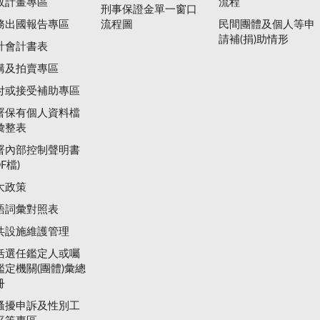
政計畫專區
流程
刑事保證金單一窗口
務出國報告專區
流程圖
民間團體及個人等申
請補(捐)助情形
計會計書表
購及拍賣專區
付或接受補助專區
署保有個人資料檔
彙整表
署內部控制聲明書
DF檔)
大政策
語詞彙對照表
共設施維護管理
括選任鑑定人或囑
鑑定機關(團體)彙總
冊
騷擾申訴及性別工