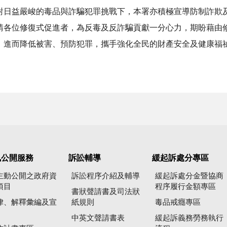
益嚴峻的毒品與詐騙犯罪挑戰下，本署亦積極宣導防制詐欺及
請各位修復式促進者，為反毒及反詐騙貢獻一分心力，期盼藉由
，進而降低被害、預防犯罪，攜手強化全民的財產安全及健康福
訊公開服務
訴訟輔導
緩起訴處分專區
主動公開之政府資
訴訟程序介紹及輔導
緩起訴處分金暨協商
項目
程序履行金額專區
書狀聲請書及司法狀
律、解釋彙編及宣
紙規則
毒品戒癮專區
中英文聲請書表
緩起訴義務勞務執行