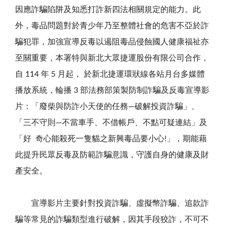
因應詐騙陷阱及知悉打詐新四法相關規定的能力。此
外，毒品問題對於青少年乃至整體社會的危害不亞於詐
騙犯罪，加強宣導反毒以遏阻毒品侵蝕國人健康福祉亦
至關重要，本署特與新北大眾捷運股份有限公司合作，
自
114
年
5
月起， 於新北捷運環狀線各站月台多媒體
播放系統，輪播
3
部法務部策製防制詐騙及反毒宣導影
片：「廢柴與防詐小天使的任務
—
破解投資詐騙」、
「三不守則
—
不當車手、不借帳戶、不點可疑連結」及
「好
奇心能殺死一隻貓之新興毒品要小心
!
」，期能藉
此提升民眾反毒及防範詐騙意識，守護自身的健康及財
產安全。
宣導影片主要針對投資詐騙、虛擬幣詐騙、追款詐
騙等常見的詐騙類型進行破解，因其手段狡詐，不可不