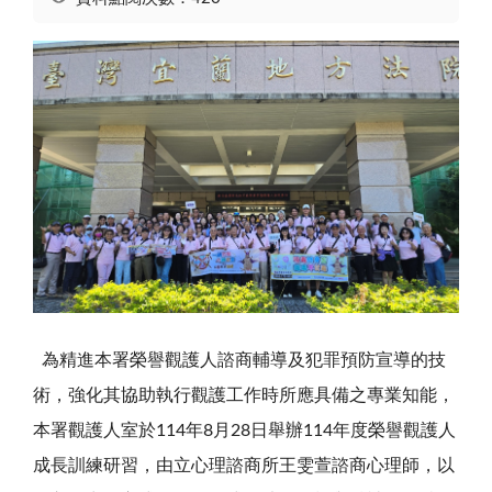
為精進本署榮譽觀護人諮商輔導及犯罪預防宣導的技
術，強化其協助執行觀護工作時所應具備之專業知能，
本署觀護人室於
114
年
8
月
28
日舉辦
114
年度榮譽觀護人
成長訓練研習，由立心理諮商所王雯萱諮商心理師，以