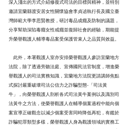
深入淺出的方式介紹修復式司法的目標與精神，並特別
邀請宜蘭縣渡安居女性關懷協會李貞遉執行長及國立臺
灣師範大學李思賢教授，研討毒品成癮及防制的議題，
分享幫助深陷毒癮女性戒癮並復歸社會的經驗，期能提
升榮譽觀護人輔導毒品案受保護管束人之品質與效益。
此外，本署觀護人室亦安排榮譽觀護人參訪宜蘭地方
法院，除了透過旁聽法庭、宣傳國民法官制度，增進榮
譽觀護人的司法實務知識，宜蘭地方法院更請講師焦點
式探討嚴重破壞司法公信力之詐騙型態
-
「司法黃
牛」，向榮譽觀護人剖析各式司法黃牛案例以及識別司
法黃牛之方法，使榮譽觀護人在輔導個案過程中能向個
案宣導正確觀念以減少個案受害同時降低再犯，有鑑於
詐騙犯罪類型多樣，榮譽觀護人身為觀護領域的實務工