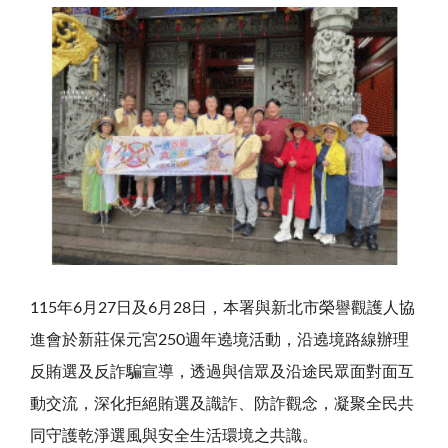
115
年
6
月
27
日及
6
月
28
日，本署與新北市榮譽觀護人協
進會於新莊保元宮
250
週年遶境活動，沿遶境路線辦理
反賄選及反詐騙宣導，透過與信眾及沿途民眾面對面互
動交流，深化拒絕賄選及識詐、防詐觀念，凝聚全民共
同守護乾淨選風與安全生活環境之共識。