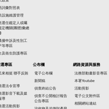
大政策
語詞彙對照表
共設施維護管理
括選任鑑定人或囑
鑑定機關(團體)彙總
冊
騷擾申訴及性別工
平等專區
全及衛生防護專區
賄選專區
公布欄
網路資源與服務
民來相挺 聯手反賄
電子公布欄
法務部動畫影音專區
新聞稿
本署Youtube
賄選法令宣導
偵查終結公告
活動剪影
賄選影音下載及媒
偵查不公開檢討報告
電子公文附件區
報導
公告專區
相關網站連結
賄選活動剪影
沒收物及追徵財產發