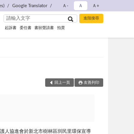
s)
Google Translator
Ａ-
Ａ
Ａ+
起訴書
委任書
書狀聲請書
拍賣
回上一頁
友善列印
護人協進會於新北市樹林區圳民里環保宣導