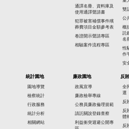
重
通譯名冊、資料庫及
雙
使用通譯聲請書
公
犯罪被害補償事件殯
葬費項目金額參考表
概
託
卷證開示聲請專區
名
相驗案件流程專區
性
作
安
統計園地
廉政園地
反
園地導覽
政風宣導
全
選
檢察統計
廉政檢舉專線
反
行政服務
公務員廉政倫理規範
反
統計分析
請託關說登錄查察
體
相關網站
利益衝突迴避公開專
反
區