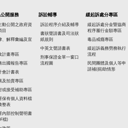
訊公開服務
訴訟輔導
緩起訴處分專區
主動公開之政府資
訴訟程序介紹及輔導
緩起訴處分金暨協商
項目
程序履行金額專區
書狀聲請書及司法狀
律、解釋彙編及宣
紙規則
毒品戒癮專區
中英文聲請書表
緩起訴義務勞務執行
政計畫專區
流程
刑事保證金單一窗口
務出國報告專區
流程圖
民間團體及個人等申
請補(捐)助情形
計會計書表
購及拍賣專區
付或接受補助專區
署保有個人資料檔
彙整表
署內部控制聲明書
DF檔)