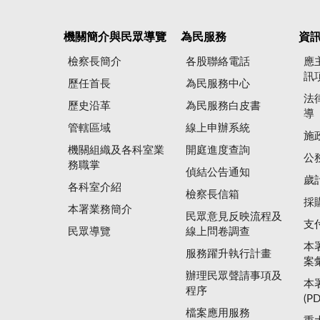
機關簡介與民眾導覽
為民服務
資
檢察長簡介
各股聯絡電話
應
訊
歷任首長
為民服務中心
法
歷史沿革
為民服務白皮書
導
管轄區域
線上申辦系統
施
機關組織及各科室業
開庭進度查詢
公
務職掌
偵結公告通知
歲
各科室介紹
檢察長信箱
採
本署業務簡介
民眾意見反映流程及
支
民眾導覽
線上問卷調查
本
服務躍升執行計畫
案
辦理民眾聲請事項及
本
程序
(P
檔案應用服務