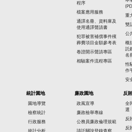
本
程序
(P
檔案應用服務
重
通譯名冊、資料庫及
雙
使用通譯聲請書
公
犯罪被害補償事件殯
葬費項目金額參考表
概
託
卷證開示聲請專區
名
相驗案件流程專區
性
作
安
統計園地
廉政園地
反
園地導覽
政風宣導
全
選
檢察統計
廉政檢舉專線
反
行政服務
公務員廉政倫理規範
反
統計分析
請託關說登錄查察