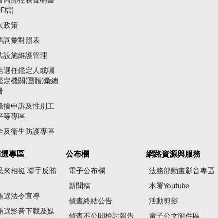
署內部控制聲明書
DF檔)
大政策
語詞彙對照表
共設施維護管理
括選任鑑定人或囑
鑑定機關(團體)彙總
冊
騷擾申訴及性別工
平等專區
全及衛生防護專區
賄選專區
公布欄
網路資源與服務
民來相挺 聯手反賄
電子公布欄
法務部動畫影音專區
新聞稿
本署Youtube
賄選法令宣導
偵查終結公告
活動剪影
賄選影音下載及媒
偵查不公開檢討報告
電子公文附件區