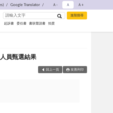
s)
Google Translator
Ａ-
Ａ
Ａ+
起訴書
委任書
書狀聲請書
拍賣
約僱人員甄選結果
回上一頁
友善列印