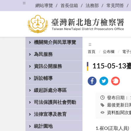
:::
網站導覽
首長信箱
法務部
常見問答
機關簡介與民眾導覽
:::
首頁
公布欄
電子
為民服務
115-05
資訊公開服務
訴訟輔導
緩起訴處分專區
發布日期：
司法保護與社會勞動
最後更新日期：
資料點閱次數
法律宣導及教育
統計園地
1.崔O(正取人員)