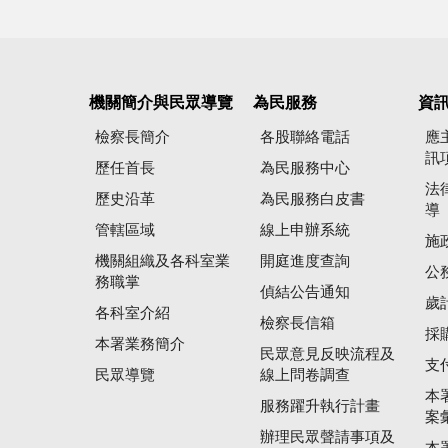
機關簡介與民眾導覽
為民服務
資
檢察長簡介
各股聯絡電話
應
訊
歷任首長
為民服務中心
法
歷史沿革
為民服務白皮書
導
管轄區域
線上申辦系統
施
機關組織及各科室業
開庭進度查詢
公
務職掌
偵結公告通知
歲
各科室介紹
檢察長信箱
採
本署業務簡介
民眾意見反映流程及
支
民眾導覽
線上問卷調查
本
服務躍升執行計畫
案
辦理民眾聲請事項及