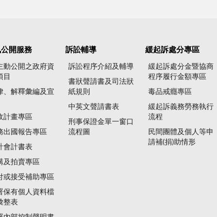
訊公開服務
訴訟輔導
緩起訴處分專區
主動公開之政府資
訴訟程序介紹及輔導
緩起訴處分金暨協商
項目
程序履行金額專區
書狀聲請書及司法狀
律、解釋彙編及宣
紙規則
毒品戒癮專區
中英文聲請書表
緩起訴義務勞務執行
政計畫專區
流程
刑事保證金單一窗口
務出國報告專區
流程圖
民間團體及個人等申
請補(捐)助情形
計會計書表
購及拍賣專區
付或接受補助專區
署保有個人資料檔
彙整表