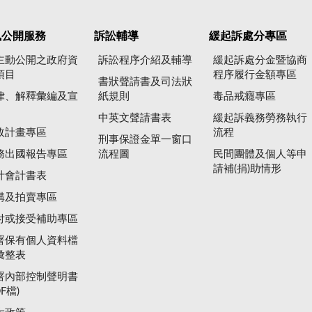
訊公開服務
訴訟輔導
緩起訴處分專區
主動公開之政府資
訴訟程序介紹及輔導
緩起訴處分金暨協商
項目
程序履行金額專區
書狀聲請書及司法狀
律、解釋彙編及宣
紙規則
毒品戒癮專區
中英文聲請書表
緩起訴義務勞務執行
政計畫專區
流程
刑事保證金單一窗口
務出國報告專區
流程圖
民間團體及個人等申
請補(捐)助情形
計會計書表
購及拍賣專區
付或接受補助專區
署保有個人資料檔
彙整表
署內部控制聲明書
DF檔)