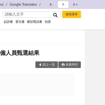
s)
Google Translator
Ａ-
Ａ
Ａ+
起訴書
委任書
書狀聲請書
拍賣
官約僱人員甄選結果
回上一頁
友善列印