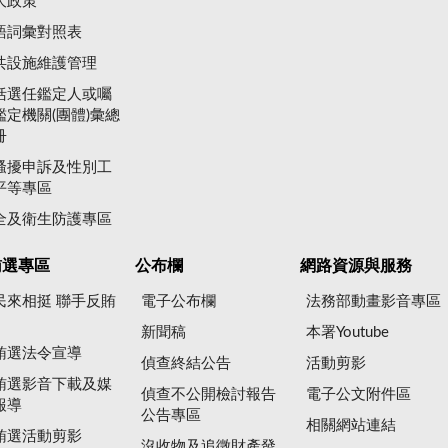
大政策
語詞彙對照表
共設施維護管理
括選任鑑定人或囑
鑑定機關(團體)彙總
冊
騷擾申訴及性別工
平等專區
全及衛生防護專區
賄選專區
公布欄
網路資源與服務
民來相挺 聯手反賄
電子公布欄
法務部動畫影音專區
新聞稿
本署Youtube
賄選法令宣導
偵查終結公告
活動剪影
賄選影音下載及媒
偵查不公開檢討報告
電子公文附件區
報導
公告專區
相關網站連結
賄選活動剪影
沒收物及追徵財產發