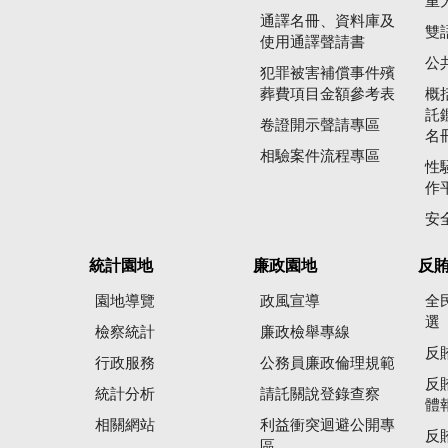
重
通譯名冊、資料庫及
雙
使用通譯聲請書
公
犯罪被害補償事件殯
葬費項目金額參考表
概
託
卷證開示聲請專區
名
相驗案件流程專區
性
作
安
統計園地
廉政園地
反
園地導覽
政風宣導
全
選
檢察統計
廉政檢舉專線
反
行政服務
公務員廉政倫理規範
反
統計分析
請託關說登錄查察
體
相關網站
利益衝突迴避公開專
反
區