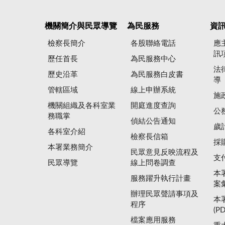
機關簡介與民眾導覽
為民服務
資
檢察長簡介
各股聯絡電話
應
訊
歷任首長
為民服務中心
法
歷史沿革
為民服務白皮書
導
管轄區域
線上申辦系統
施
機關組織及各科室業
開庭進度查詢
公
務職掌
偵結公告通知
歲
各科室介紹
檢察長信箱
採
本署業務簡介
民眾意見反映流程及
支
民眾導覽
線上問卷調查
本
服務躍升執行計畫
案
辦理民眾聲請事項及
本
程序
(P
檔案應用服務