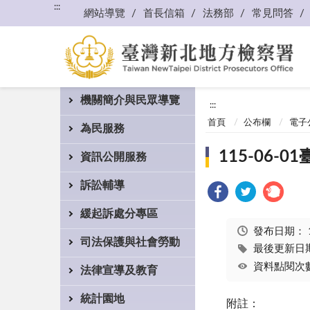
:::
網站導覽
首長信箱
法務部
常見問答
機關簡介與民眾導覽
:::
首頁
公布欄
電子
為民服務
115-06
資訊公開服務
訴訟輔導
緩起訴處分專區
發布日期：
司法保護與社會勞動
最後更新日期：
資料點閱次數
法律宣導及教育
統計園地
附註：