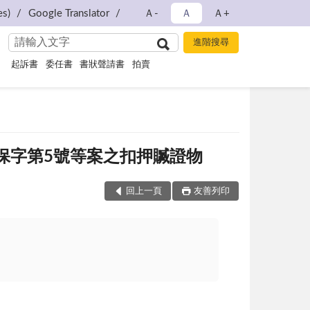
s)
Google Translator
Ａ-
Ａ
Ａ+
起訴書
委任書
書狀聲請書
拍賣
IC保字第5號等案之扣押贓證物
回上一頁
友善列印