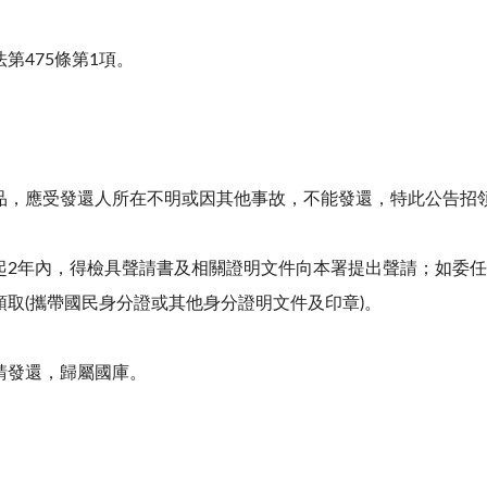
法第
475
條第
1
項。
品，應受發還人所在不明或因其他事故，不能發還，特此公告招
起
2
年內，得檢具聲請書及相關證明文件向本署提出聲請；如委任
領取
(
攜帶國民身分證或其他身分證明文件及印章
)
。
請發還，歸屬國庫。