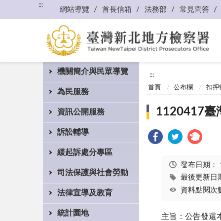
:::
網站導覽
首長信箱
法務部
常見問答
機關簡介與民眾導覽
:::
首頁
公布欄
扣押
為民服務
112041
資訊公開服務
訴訟輔導
緩起訴處分專區
發布日期：
司法保護與社會勞動
最後更新日期：
資料點閱次數
法律宣導及教育
統計園地
主旨：公告發還本