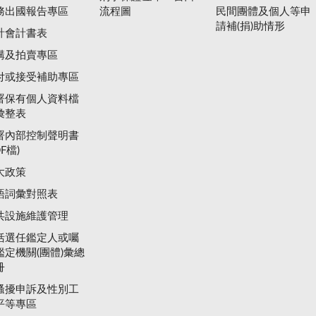
務出國報告專區
流程圖
民間團體及個人等申
請補(捐)助情形
計會計書表
購及拍賣專區
付或接受補助專區
署保有個人資料檔
彙整表
署內部控制聲明書
DF檔)
大政策
語詞彙對照表
共設施維護管理
括選任鑑定人或囑
鑑定機關(團體)彙總
冊
騷擾申訴及性別工
平等專區