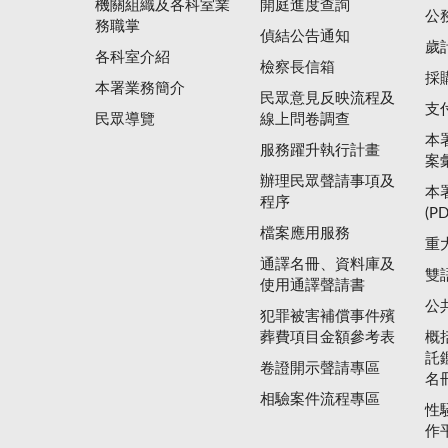
機關組織及各科室業
開庭進度查詢
公
務職掌
偵結公告通知
歲
各科室介紹
檢察長信箱
採
本署業務簡介
民眾意見反映流程及
支
民眾導覽
線上問卷調查
本
服務躍升執行計畫
案
辦理民眾聲請事項及
本
程序
(P
檔案應用服務
重
通譯名冊、資料庫及
雙
使用通譯聲請書
公
犯罪被害補償事件殯
葬費項目金額參考表
概
託
卷證開示聲請專區
名
相驗案件流程專區
性
作