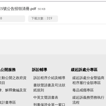
C保5號公告招領清冊.pdf
50 KB
18
下載次數：319
訊公開服務
訴訟輔導
緩起訴處分專區
主動公開之政府資
訴訟程序介紹及輔導
緩起訴處分金暨協商
項目
程序履行金額專區
書狀聲請書及司法狀
律、解釋彙編及宣
紙規則
毒品戒癮專區
中英文聲請書表
緩起訴義務勞務執行
政計畫專區
流程
刑事保證金單一窗口