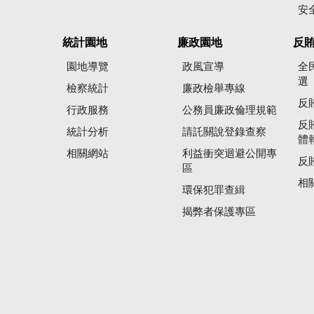
安
統計園地
廉政園地
反
園地導覽
政風宣導
全
選
檢察統計
廉政檢舉專線
反
行政服務
公務員廉政倫理規範
反
統計分析
請託關說登錄查察
體
相關網站
利益衝突迴避公開專
反
區
相
環保犯罪查緝
揭弊者保護專區