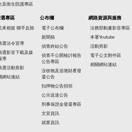
全及衛生防護專區
賄選專區
公布欄
網路資源與服務
民來相挺 聯手反賄
電子公布欄
法務部動畫影音專區
新聞稿
本署Youtube
賄選法令宣導
偵查終結公告
活動剪影
賄選影音下載及媒
偵查不公開檢討報告
電子公文附件區
報導
公告專區
相關網站連結
賄選活動剪影
沒收物及追徵財產發
關網站連結
還公告
扣押物公告招領
公示送達公告
刑事保證金發還專區
文宣資訊
就業資訊