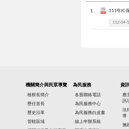
111年I
112-04-
機關簡介與民眾導覽
為民服務
資
檢察長簡介
各股聯絡電話
應
訊
歷任首長
為民服務中心
法
歷史沿革
為民服務白皮書
導
管轄區域
線上申辦系統
施