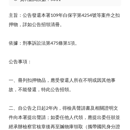
主旨：公告發還本署
109
年白保字第
4254
號等案件之扣
押物，詳如公告招領清冊。
依據：刑事訴訟法第
475
條第
1
項。
公告事項：
一、冊列扣押物品，應受發還人所在不明或因其他事
故，不能發還，特此公告招領。
二、自公告之日起
2
年內，得檢具聲請書及相關證明文
件向本署提出聲請；如委任他人代領，應提出委任狀並
經承辦檢察官核章後再至贓物庫領取（攜帶國民身分證