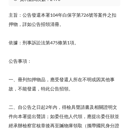
主旨：公告發還本署
104
年白保字第
726
號等案件之扣
押物，詳如公告招領清冊。
依據：刑事訴訟法第
475
條第
1
項。
公告事項：
一、冊列扣押物品，應受發還人所在不明或因其他事
故，不能發還，特此公告招領。
二、自公告之日起
2
年內，得檢具聲請書及相關證明文
件向本署提出聲請；如委任他人代領，應提出委任狀並
經承辦檢察官核章後再至贓物庫領取（攜帶國民身分證