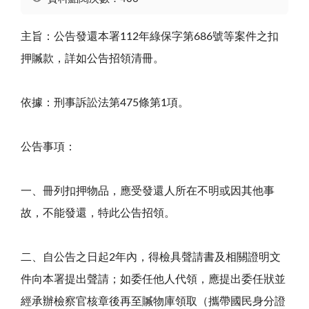
主旨：公告發還本署
112
年綠保字第
686
號等案件之扣
押贓款，詳如公告招領清冊。
依據：刑事訴訟法第
475
條第
1
項。
公告事項：
一、冊列扣押物品，應受發還人所在不明或因其他事
故，不能發還，特此公告招領。
二、自公告之日起
2
年內，得檢具聲請書及相關證明文
件向本署提出聲請；如委任他人代領，應提出委任狀並
經承辦檢察官核章後再至贓物庫領取（攜帶國民身分證