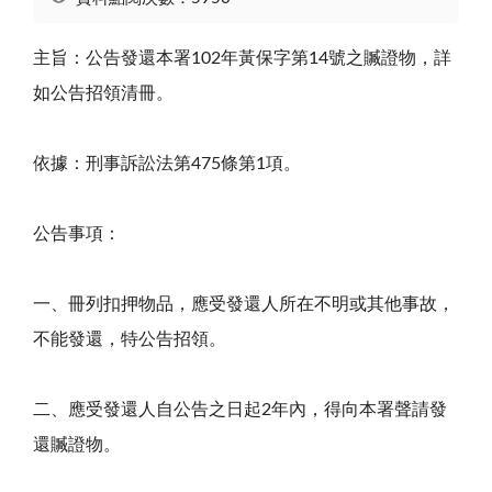
主旨：公告發還本署
102
年黃保字第
14
號之贓證物，詳
如公告招領清冊。
依據：刑事訴訟法第
475
條第
1
項。
公告事項：
一、冊列扣押物品，應受發還人所在不明或其他事故，
不能發還，特公告招領。
二、
應受發還人自公告之日起
2
年內，得向本署聲請發
還贓證物。