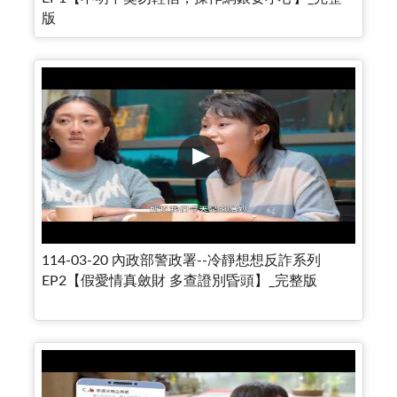
版
114-03-20 內政部警政署--冷靜想想反詐系列
EP2【假愛情真斂財 多查證別昏頭】_完整版