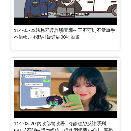
114-05-22法務部反詐騙宣導-- 三不守則不當車手
不借帳戶不點可疑連結30秒動畫
114-03-20 內政部警政署--冷靜想想反詐系列
EP1【不明中獎勿輕信，操作網銀要小心】_完整