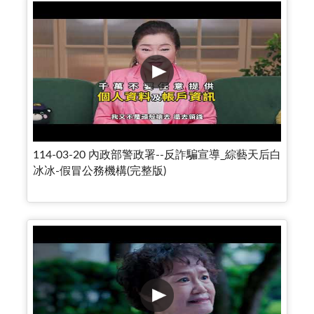
114-03-20 內政部警政署--反詐騙宣導_綜藝天后白
冰冰-假冒公務機構(完整版)