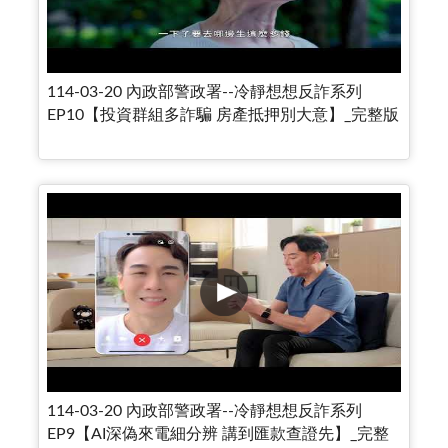
114-03-20 內政部警政署--冷靜想想反詐系列
EP10【投資群組多詐騙 房產抵押別大意】_完整版
114-03-20 內政部警政署--冷靜想想反詐系列
EP9【AI深偽來電細分辨 講到匯款查證先】_完整