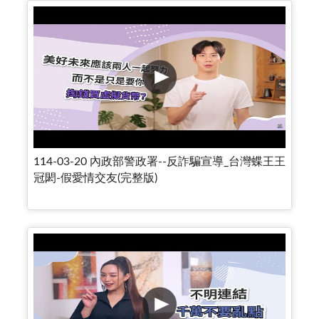
114-03-20 內政部警政署--反詐騙宣導_台灣蝶王王
冠閎-假愛情交友(完整版)