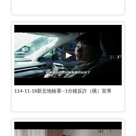
114-11-18新北地檢署--1分鐘反詐（橫）宣導