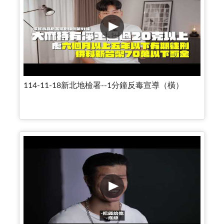
114-11-18新北地檢署--1分鐘反毒宣導（橫）