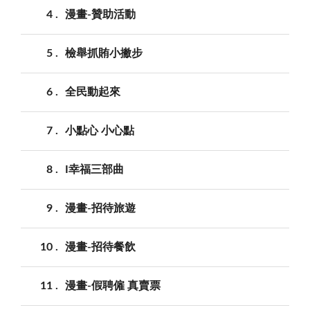
4
漫畫-贊助活動
5
檢舉抓賄小撇步
6
全民動起來
7
小點心 小心點
8
I幸福三部曲
9
漫畫-招待旅遊
10
漫畫-招待餐飲
11
漫畫-假聘僱 真賣票