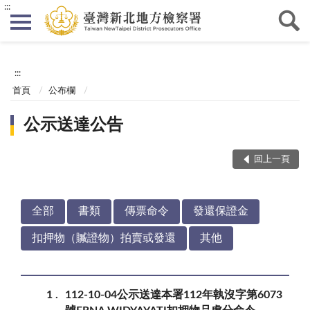
:::
:::
首頁
公布欄
公示送達公告
回上一頁
全部
書類
傳票命令
發還保證金
扣押物（贓證物）拍賣或發還
其他
1
112-10-04公示送達本署112年執沒字第6073