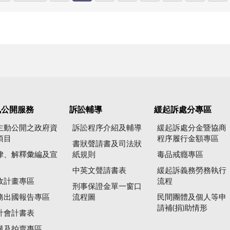
訊公開服務
訴訟輔導
緩起訴處分專區
主動公開之政府資
訴訟程序介紹及輔導
緩起訴處分金暨協商
項目
程序履行金額專區
書狀聲請書及司法狀
律、解釋彙編及宣
紙規則
毒品戒癮專區
中英文聲請書表
緩起訴義務勞務執行
政計畫專區
流程
刑事保證金單一窗口
務出國報告專區
流程圖
民間團體及個人等申
請補(捐)助情形
計會計書表
購及拍賣專區