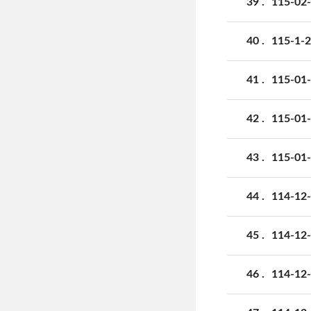
39
115-
40
115-
41
115-
42
115-
43
115
44
114-
45
114-
46
114