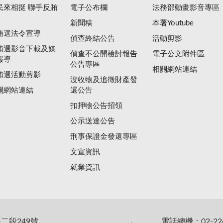
民來相挺 聯手反賄
電子公布欄
法務部動畫影音專區
新聞稿
本署Youtube
賄選法令宣導
偵查終結公告
活動剪影
賄選影音下載及媒
偵查不公開檢討報告
電子公文附件區
報導
公告專區
相關網站連結
賄選活動剪影
沒收物及追徵財產發
關網站連結
還公告
扣押物公告招領
公示送達公告
刑事保證金發還專區
文宣資訊
就業資訊
二段249號
電話總機：02-226