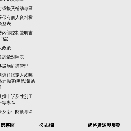
付或接受補助專區
署保有個人資料檔
彙整表
署內部控制聲明書
DF檔)
大政策
語詞彙對照表
共設施維護管理
括選任鑑定人或囑
鑑定機關(團體)彙總
冊
騷擾申訴及性別工
平等專區
全及衛生防護專區
賄選專區
公布欄
網路資源與服務