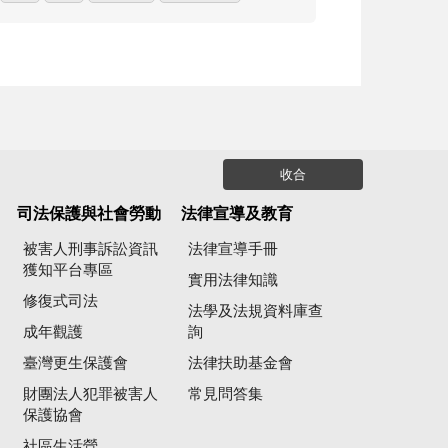
收合
司法保護與社會勞動
法律宣導及教育
被害人刑事訴訟資訊
法律宣導手冊
獲知平台專區
實用法律知識
修復式司法
法學及法規資料庫查
成年觀護
詢
臺灣更生保護會
法律扶助基金會
財團法人犯罪被害人
常見問答集
保護協會
社區生活營