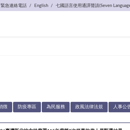
緊急連絡電話
English
七國語言使用通譯聲請(Seven Language
銷燬
防疫專區
為民服務
政風法律法規
人事公