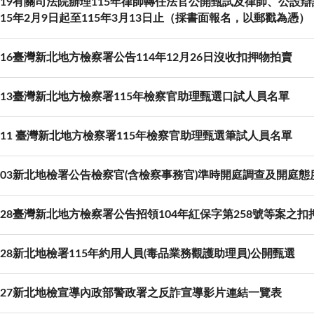
-12-19有關司法院辦理115年律師轉任法官公開甄試及律師、公
15年2月9日起至115年3月13日止（採書面報名，以郵戳為憑
12-16臺灣新北地方檢察署公告114年12月26日沒收扣押物拍賣
12-13臺灣新北地方檢察署115年檢察官助理甄選口試人員名單
12-11 臺灣新北地方檢察署115年檢察官助理甄選筆試人員名單
12-03新北地檢署公告檢察官(含檢察事務官)準時開庭調查及開庭
11-28臺灣新北地方檢察署公告招領104年紅保字第258號等案之
11-28新北地檢署115年約用人員(毒品業務觀護助理員)公開甄選
11-27新北地檢宣導內政部警政署之反詐宣導影片連結一覽表