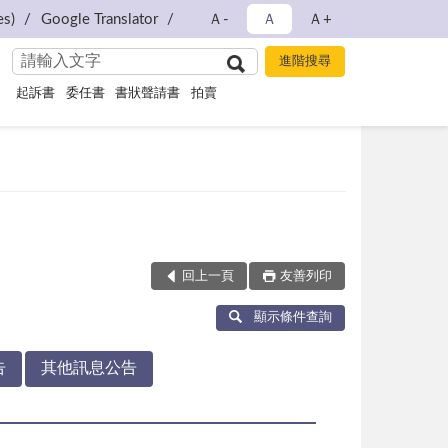
s)
Google Translator
Ａ-
Ａ
Ａ+
起訴書
委任書
書狀聲請書
拍賣
回上一頁
友善列印
顯示條件查詢
告
其他訊息公告