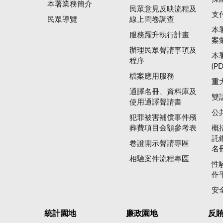
本署業務簡介
民眾意見反映流程及
支
民眾導覽
線上問卷調查
本
服務躍升執行計畫
案
辦理民眾聲請事項及
本
程序
(P
檔案應用服務
重
通譯名冊、資料庫及
雙
使用通譯聲請書
公
犯罪被害補償事件殯
葬費項目金額參考表
概
託
卷證開示聲請專區
名
相驗案件流程專區
性
作
安
統計園地
廉政園地
反