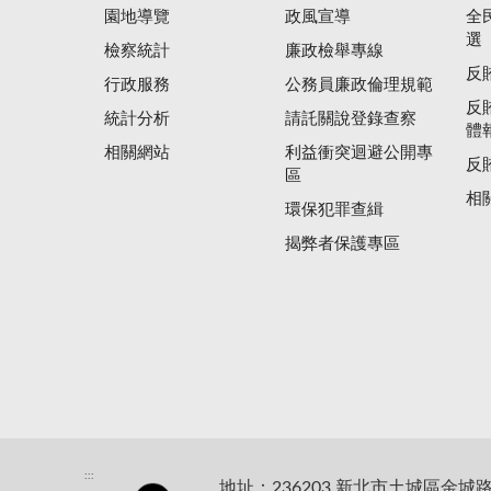
園地導覽
政風宣導
全
選
檢察統計
廉政檢舉專線
反
行政服務
公務員廉政倫理規範
反
統計分析
請託關說登錄查察
體
相關網站
利益衝突迴避公開專
反
區
相
環保犯罪查緝
揭弊者保護專區
:::
地址：236203 新北市土城區金城路