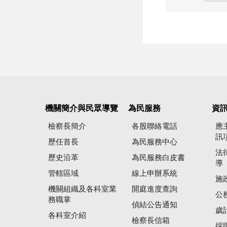
機關簡介與民眾導覽
為民服務
資
檢察長簡介
各股聯絡電話
應
訊
歷任首長
為民服務中心
法
歷史沿革
為民服務白皮書
導
管轄區域
線上申辦系統
施
機關組織及各科室業
開庭進度查詢
公
務職掌
偵結公告通知
歲
各科室介紹
檢察長信箱
採