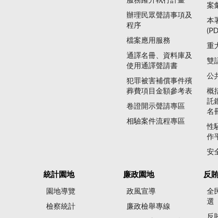
服務躍升執行計畫
案
辦理民眾聲請事項及
本
程序
(P
檔案應用服務
重
通譯名冊、資料庫及
雙
使用通譯聲請書
公
犯罪被害補償事件殯
葬費項目金額參考表
概
託
卷證開示聲請專區
名
相驗案件流程專區
性
作
安
統計園地
廉政園地
反
園地導覽
政風宣導
全
選
檢察統計
廉政檢舉專線
反