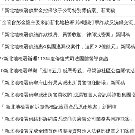
6.12「新北地檢署偵辦金控保險子公司特別背信案」新聞稿
6.3「金管會彭金隆主委來訪新北地檢署 跨機關打擊詐欺反洗錢交
5.31「新北地檢署偵結詐欺機房、員警收賄、律師洩密案」新聞稿
5.30「新北地檢署偵結惠○集團逃漏稅案件，追回2.2億餘元」新聞稿
05-27新北地檢署辦理113年度修復式司法團體督導會議
05-10新北地檢署舉辦「溫情五月‧感恩母親」母親節社區公益關懷
5.10「新北地檢署偵辦海山分局某派出所員警包庇賭場」新聞稿
4.26「新北地檢署偵辦派出所警員收賄 洩漏被害人資訊與詐欺集團
4.15「 新北地檢署起訴虛偽標記液蛋產品原產地案」新聞稿
4.15「新北地檢署偵結起訴網路系統商與廣告公司業務共同詐欺案
4.15「新北地檢署完成全國首例將虛擬貨幣匯入法務部建置之扣案