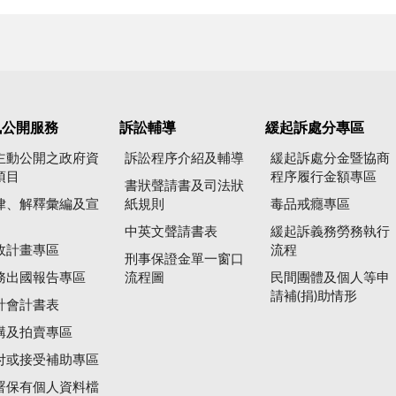
訊公開服務
訴訟輔導
緩起訴處分專區
主動公開之政府資
訴訟程序介紹及輔導
緩起訴處分金暨協商
項目
程序履行金額專區
書狀聲請書及司法狀
律、解釋彙編及宣
紙規則
毒品戒癮專區
中英文聲請書表
緩起訴義務勞務執行
政計畫專區
流程
刑事保證金單一窗口
務出國報告專區
流程圖
民間團體及個人等申
請補(捐)助情形
計會計書表
購及拍賣專區
付或接受補助專區
署保有個人資料檔