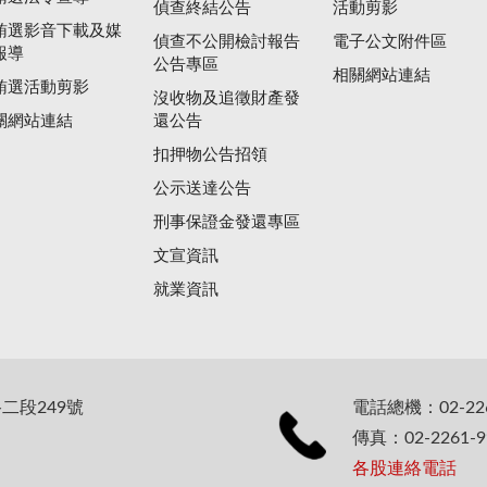
偵查終結公告
活動剪影
賄選影音下載及媒
偵查不公開檢討報告
電子公文附件區
報導
公告專區
相關網站連結
賄選活動剪影
沒收物及追徵財產發
關網站連結
還公告
扣押物公告招領
公示送達公告
刑事保證金發還專區
文宣資訊
就業資訊
二段249號
電話總機：02-226
傳真：02-2261-9
各股連絡電話