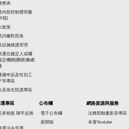
彙整表
署內部控制聲明書
DF檔)
大政策
語詞彙對照表
共設施維護管理
括選任鑑定人或囑
鑑定機關(團體)彙總
冊
騷擾申訴及性別工
平等專區
全及衛生防護專區
賄選專區
公布欄
網路資源與服務
民來相挺 聯手反賄
電子公布欄
法務部動畫影音專區
新聞稿
本署Youtube
賄選法令宣導