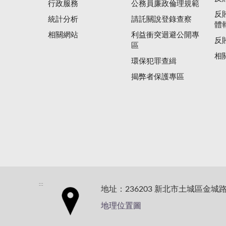
行政服務
公務員廉政倫理規範
反
統計分析
請託關說登錄查察
體
相關網站
利益衝突迴避公開專
反
區
相
環保犯罪查緝
揭弊者保護專區
:::
地址：236203 新北市土城區金城路
地理位置圖