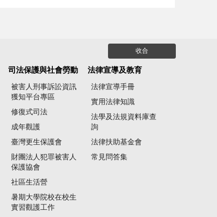
收合
司法保護與社會勞動
法律宣導及教育
被害人刑事訴訟資訊
法律宣導手冊
獲知平台專區
實用法律知識
修復式司法
法學及法規資料庫查
成年觀護
詢
臺灣更生保護會
法律扶助基金會
財團法人犯罪被害人
常見問答集
保護協會
社區生活營
暑期大學院校在校生
實習觀護工作