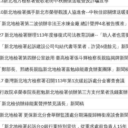
09-13新北地方檢察署鶯歌老街中秋關懷送暖暨反詐騙宣導
09-10新北地檢署攜手新北市榮譽觀護人協進會--中秋佳節關懷送
9.5「新北地檢署第二波偵辦非法王水煉金廠 總計聲押4名被告獲准
08-27 新北地檢署辦理113年度修復式司法教育訓練--「助人者也
8.26「新北地檢署起訴建設公司勾結代書等業者，詐貸6億餘元」新
8.20新北地檢署第四辦公室啟用 臺高檢署張斗輝檢察長親臨揭牌新
8.7「鄭部長、邢總長親臨新北地檢署嘉勉綠能肅貪辦案團隊」新聞
07-17 臺灣新北地方檢察署召開113年第1次緩起訴處分金審查會議
7.10行政院卓榮泰院長慰勉新北地檢署偵辦第三方支付業者洗錢案
7.5「新北檢偵辦綠能案聲押禁見議長」新聞稿
6.26新北地檢署 更保新北分會舉辦監護處分期滿復歸轉銜座談會新
6.21「新北地檢署起訴台○銀行案特別背信，從重求處前負責人15