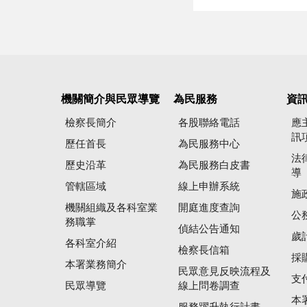
機關簡介與民眾導覽
為民服務
資
檢察長簡介
各股聯絡電話
應
訊
歷任首長
為民服務中心
法
歷史沿革
為民服務白皮書
導
管轄區域
線上申辦系統
施
機關組織及各科室業
開庭進度查詢
公
務職掌
偵結公告通知
歲
各科室介紹
檢察長信箱
採
本署業務簡介
民眾意見反映流程及
支
民眾導覽
線上問卷調查
本