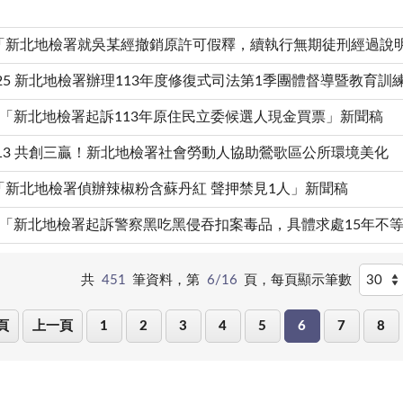
4.2「新北地檢署就吳某經撤銷原許可假釋，續執行無期徒刑經過說
03-25 新北地檢署辦理113年度修復式司法第1季團體督導暨教育訓
3.22「新北地檢署起訴113年原住民立委候選人現金買票」新聞稿
03-13 共創三贏！新北地檢署社會勞動人協助鶯歌區公所環境美化
3.2「新北地檢署偵辦辣椒粉含蘇丹紅 聲押禁見1人」新聞稿
2.26「新北地檢署起訴警察黑吃黑侵吞扣案毒品，具體求處15年不
共
451
筆資料，第
6/16
頁，
每頁顯示筆數
頁
上一頁
1
2
3
4
5
6
7
8